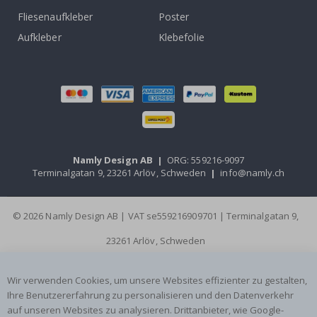
Fliesenaufkleber
Poster
Aufkleber
Klebefolie
Namly Design AB
|
ORG: 559216-9097
Terminalgatan 9, 23261 Arlöv, Schweden
|
info@namly.ch
© 2026 Namly Design AB | VAT se559216909701 | Terminalgatan 9,
23261 Arlöv, Schweden
Wir verwenden Cookies, um unsere Websites effizienter zu gestalten,
Ihre Benutzererfahrung zu personalisieren und den Datenverkehr
auf unseren Websites zu analysieren. Drittanbieter, wie Google-