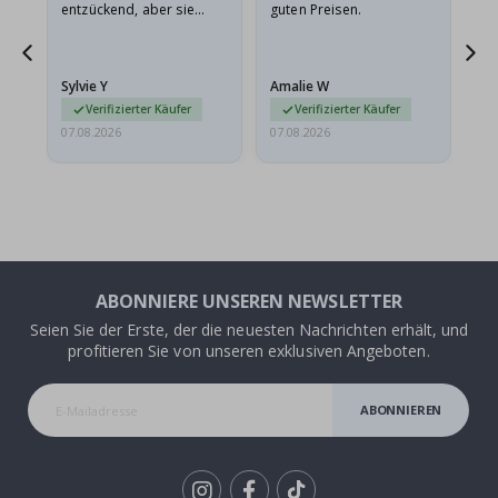
entzückend, aber sie
guten Preisen.
sollten flach in einem
stabilen Umschlag
versendet werden. Weil
Sylvie Y
Amalie W
Ka
sie…
Verifizierter Käufer
Verifizierter Käufer
07.08.2026
07.08.2026
07.
ABONNIERE UNSEREN NEWSLETTER
Seien Sie der Erste, der die neuesten Nachrichten erhält, und
profitieren Sie von unseren exklusiven Angeboten.
ABONNIEREN