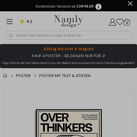
Kostenloser Versand ab
CHF49.00
4.1
Artike
von 1029 Bewertungen
0
Wagen
Gültig bis
zum 9. August
KAUF 4 POSTER – BEZAHLEN NUR FÜR 2!
Füge 4 Poster deinem Warenkorb hinzu, der Rabatt wird automatisch beim Checkout angewendet!
POSTER
POSTER MIT TEXT & ZITATEN
Zusammen gekaufte
Einkaufswagen
Zum
Produkte
Ende
Zur Kasse
der
Bildgalerie
springen