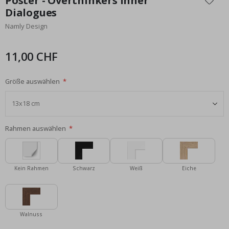
Poster - Overthinkers Inner
der
Dialogues
Bildgalerie
Namly Design
springen
11,00 CHF
Größe auswählen
Rahmen auswählen
Kein Rahmen
Schwarz
Weiß
Eiche
Walnuss