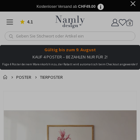
Kostenloser Versand ab
CHF49.00
4.1
Artike
von 1032 Bewertungen
0
Wagen
Gültig bis
zum 9. August
KAUF 4 POSTER – BEZAHLEN NUR FÜR 2!
Füge 4 Poster deinem Warenkorb hinzu, der Rabatt wird automatisch beim Checkout angewendet!
POSTER
TIERPOSTER
Zusammen gekaufte
Einkaufswagen
Zum
Produkte
Ende
Zur Kasse
der
Bildgalerie
springen