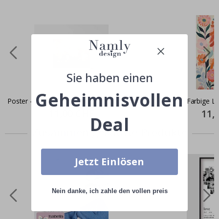
Sie haben einen
Geheimnisvollen
Poster - White Roses Artwork
Poster - Farbige 
Special
11,00 CHF
Specia
11,
Price
Price
Deal
Zusammen gekaufte Produkte
Jetzt Einlösen
Nein danke, ich zahle den vollen preis