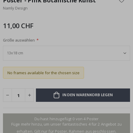
Poster - Pink Botanische Kunst
der
Namly Design
Bildgalerie
springen
11,00 CHF
Größe auswählen
No frames available for the chosen size
IN DEN WARENKORB LEGEN
Du hast hinzugefügt 0 von 4 Poster
Füge mehr hinzu, um unser fantastisches 4 für 2 Angebot zu
erhalten. Gilt nur für Poster, Rahmen ausgeschlossen.