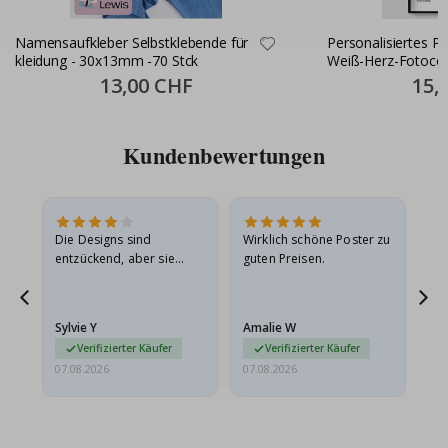
Namensaufkleber Selbstklebende für
Personalisiertes P
kleidung - 30x13mm -70 Stck
Weiß-Herz-Fotocol
Special
13,00 CHF
Specia
15,
Price
Price
Kundenbewertungen
Die Designs sind
Wirklich schöne Poster zu
All
entzückend, aber sie
guten Preisen.
sollten flach in einem
stabilen Umschlag
versendet werden. Weil
Sylvie Y
Amalie W
Ka
sie…
Verifizierter Käufer
Verifizierter Käufer
07.08.2026
07.08.2026
07.