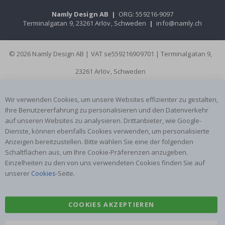
Namly Design AB
|
ORG: 559216-9097
Terminalgatan 9, 23261 Arlöv, Schweden
|
info@namly.ch
© 2026 Namly Design AB | VAT se559216909701 | Terminalgatan 9,
23261 Arlöv, Schweden
Wir verwenden Cookies, um unsere Websites effizienter zu gestalten,
Ihre Benutzererfahrung zu personalisieren und den Datenverkehr
auf unseren Websites zu analysieren. Drittanbieter, wie Google-
Dienste, können ebenfalls Cookies verwenden, um personalisierte
Anzeigen bereitzustellen. Bitte wählen Sie eine der folgenden
Schaltflächen aus, um Ihre Cookie-Präferenzen anzugeben.
Einzelheiten zu den von uns verwendeten Cookies finden Sie auf
unserer
Cookies
-Seite.
COOKIES AKZEPTIEREN