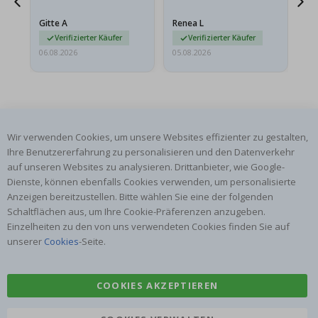
Das Poster kam beim
Ra
at
Versand leicht
au
Gitte A
Renea L
Sa
beschädigt…
au
Verifizierter Käufer
Verifizierter Käufer
06.08.2026
05.08.2026
05.
Wir verwenden Cookies, um unsere Websites effizienter zu gestalten,
Ihre Benutzererfahrung zu personalisieren und den Datenverkehr
ABONNIERE UNSEREN NEWSLETTER
auf unseren Websites zu analysieren. Drittanbieter, wie Google-
Seien Sie der Erste, der die neuesten Nachrichten erhält, und
Dienste, können ebenfalls Cookies verwenden, um personalisierte
profitieren Sie von unseren exklusiven Angeboten.
Anzeigen bereitzustellen. Bitte wählen Sie eine der folgenden
Schaltflächen aus, um Ihre Cookie-Präferenzen anzugeben.
Einzelheiten zu den von uns verwendeten Cookies finden Sie auf
ABONNIEREN
unserer
Cookies
-Seite.
COOKIES AKZEPTIEREN
Tik
To