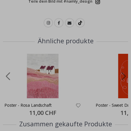
Teile dein Bild mit #namly_design
Ähnliche produkte
Poster - Rosa Landschaft
Poster - Sweet Dr
Special
11,00 CHF
Specia
11,
Price
Price
Zusammen gekaufte Produkte