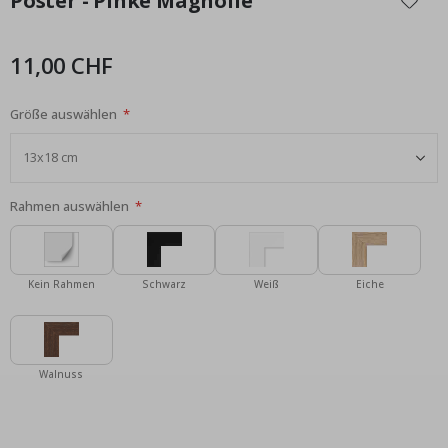
Poster - Pinke Magnolie
der
Bildgalerie
springen
11,00 CHF
Größe auswählen
Rahmen auswählen
Kein Rahmen
Schwarz
Weiß
Eiche
Walnuss