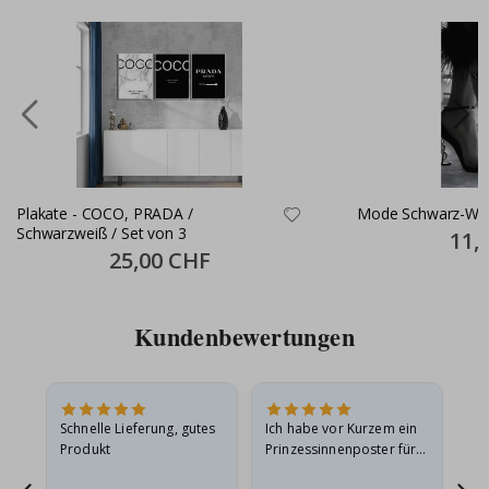
Plakate - COCO, PRADA /
Mode Schwarz-Wei
Schwarzweiß / Set von 3
Specia
11,
Price
Special
25,00 CHF
Price
Kundenbewertungen
Schnelle Lieferung, gutes
Ich habe vor Kurzem ein
Ich
Produkt
Prinzessinnenposter für
das
ts
meine Enkelin bestellt.
ge