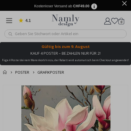
Kostenloser Versand ab
CHF49.00
4.1
Artike
von 1025 Bewertungen
0
Wagen
Gültig bis
zum 9. August
KAUF 4 POSTER – BEZAHLEN NUR FÜR 2!
Füge 4 Poster deinem Warenkorb hinzu, der Rabatt wird automatisch beim Checkout angewendet!
POSTER
GRAFIKPOSTER
Zusammen gekaufte
Einkaufswagen
Zum
Produkte
Ende
Zur Kasse
der
Bildgalerie
springen