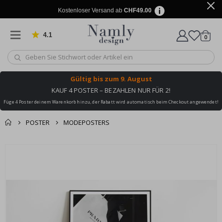
Kostenloser Versand ab
CHF49.00
4.1
Artike
von 1030 Bewertungen
0
Wagen
Gültig bis
zum 9. August
KAUF 4 POSTER – BEZAHLEN NUR FÜR 2!
Füge 4 Poster deinem Warenkorb hinzu, der Rabatt wird automatisch beim Checkout angewendet!
POSTER
MODEPOSTERS
Zusammen gekaufte
Einkaufswagen
Zum
Produkte
Ende
Zur Kasse
der
Bildgalerie
springen