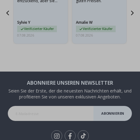
entzückend, aber sie
guten Preisen.
sollten flach in einem
stabilen Umschlag
versendet werden. Weil
Sylvie Y
Amalie W
Ka
sie…
Verifizierter Käufer
Verifizierter Käufer
07.08.2026
07.08.2026
07.
ABONNIERE UNSEREN NEWSLETTER
Seien Sie der Erste, der die neuesten Nachrichten erhält, und
profitieren Sie von unseren exklusiven Angeboten.
ABONNIEREN