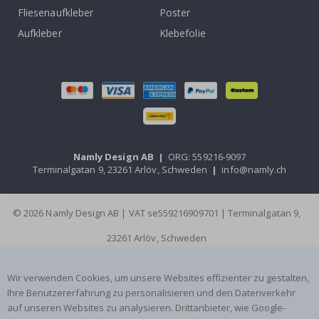
Fliesenaufkleber
Poster
Aufkleber
Klebefolie
Namly Design AB
|
ORG: 559216-9097
Terminalgatan 9, 23261 Arlöv, Schweden
|
info@namly.ch
© 2026 Namly Design AB | VAT se559216909701 | Terminalgatan 9,
23261 Arlöv, Schweden
Wir verwenden Cookies, um unsere Websites effizienter zu gestalten,
Ihre Benutzererfahrung zu personalisieren und den Datenverkehr
auf unseren Websites zu analysieren. Drittanbieter, wie Google-