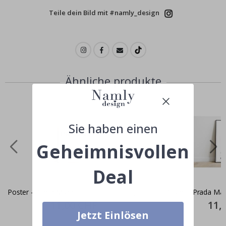
Teile dein Bild mit #namly_design
Ähnliche produkte
Sie haben einen
Geheimnisvollen
Deal
Poster - Prada Milano
Poster - Prada Mail
Special
11,00 CHF
Specia
11,
Price
Price
Jetzt Einlösen