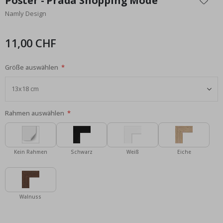
Poster - Prada Shopping Mode
der
Namly Design
Bildgalerie
springen
11,00 CHF
Größe auswählen
Rahmen auswählen
Kein Rahmen
Schwarz
Weiß
Eiche
Walnuss