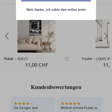
Zusammen gekaufte Produkte
Nein danke, ich zahle den vollen preis
Plakat – GUCCI
Poster – LOUIS VU
Special
11,00 CHF
Specia
11,
Price
Price
Kundenbewertungen
Die Designs sind
Wirklich schöne Poster zu
All