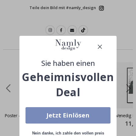
Teile dein Bild mit #namly_design
Ähnliche produkte
Sie haben einen
Geheimnisvollen
Deal
Jetzt Einlösen
Poster - Madrid Karte
Poster - Venedig K
Special
11,00 CHF
Specia
11,
Price
Price
Nein danke, ich zahle den vollen preis