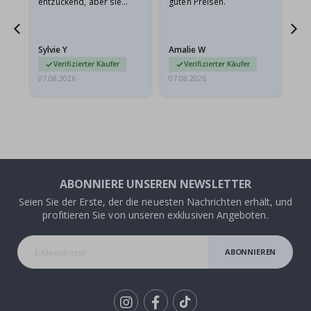
entzückend, aber sie
guten Preisen.
sollten flach in einem
stabilen Umschlag
versendet werden. Weil
Sylvie Y
Amalie W
Ka
sie…
Verifizierter Käufer
Verifizierter Käufer
07.08.2026
07.08.2026
07.
ABONNIERE UNSEREN NEWSLETTER
Seien Sie der Erste, der die neuesten Nachrichten erhält, und
profitieren Sie von unseren exklusiven Angeboten.
ABONNIEREN