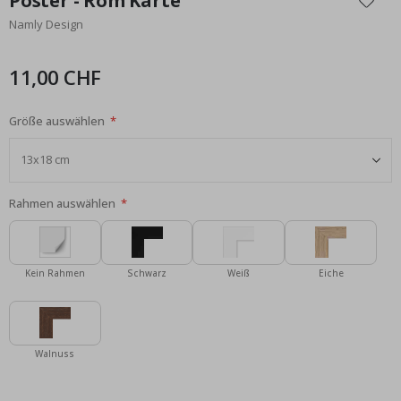
Poster - Rom Karte
der
Namly Design
Bildgalerie
springen
11,00 CHF
Größe auswählen
Rahmen auswählen
Kein Rahmen
Schwarz
Weiß
Eiche
Walnuss