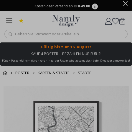
Kostenloser Versand ab
CHF49.00
Artike
0
Wagen
Gültig bis
zum 16. August
KAUF 4 POSTER – BEZAHLEN NUR FÜR 2!
Füge 4 Poster deinem Warenkorb hinzu, der Rabatt wird automatisch beim Checkout angewendet!
POSTER
KARTEN & STÄDTE
STÄDTE
Zusammen gekaufte
Einkaufswagen
Zum
Produkte
Ende
Zur Kasse
der
Bildgalerie
springen