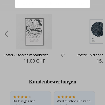
Zusammen gekaufte Produkte
Poster - Stockholm Stadtkarte
Poster - Mailand St
Special
11,00 CHF
Specia
15,
Price
Price
Kundenbewertungen
Die Designs sind
Wirklich schöne Poster zu
All