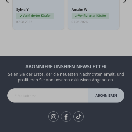
stabilen Umschlag
versendet werden. Weil
Sylvie Y
Amalie W
Ka
sie…
Verifizierter Käufer
Verifizierter Käufer
07.08.2026
07.08.2026
07.
ABONNIERE UNSEREN NEWSLETTER
Seien Sie der Erste, der die neuesten Nachrichten erhält, und
profitieren Sie von unseren exklusiven Angeboten.
ABONNIEREN
Tik
To