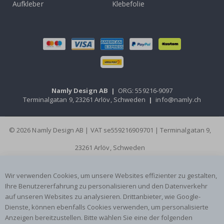
Aufkleber
Klebefolie
Namly Design AB
|
ORG: 559216-9097
Terminalgatan 9, 23261 Arlöv, Schweden
|
info@namly.ch
© 2026 Namly Design AB | VAT se559216909701 | Terminalgatan 9,
23261 Arlöv, Schweden
Wir verwenden Cookies, um unsere Websites effizienter zu gestalten,
Ihre Benutzererfahrung zu personalisieren und den Datenverkehr
auf unseren Websites zu analysieren. Drittanbieter, wie Google-
Dienste, können ebenfalls Cookies verwenden, um personalisierte
Anzeigen bereitzustellen. Bitte wählen Sie eine der folgenden