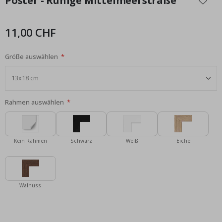
Poster - Ruhige Mittelmeerstraße
der
Bildgalerie
springen
11,00 CHF
Größe auswählen
Rahmen auswählen
Kein Rahmen
Schwarz
Weiß
Eiche
Walnuss