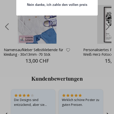
Nein danke, ich zahle den vollen preis
Namensaufkleber Selbstklebende für
Personalisiertes P
kleidung - 30x13mm -70 Stck
Weiß-Herz-Fotocol
Special
13,00 CHF
Specia
15,
Price
Price
Kundenbewertungen
Die Designs sind
Wirklich schöne Poster zu
All
entzückend, aber sie
guten Preisen.
sollten flach in einem