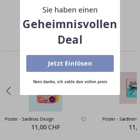
Sie haben einen
Teile dein Bild mit #namly_design
Geheimnisvollen
Deal
Ähnliche produkte
Jetzt Einlösen
Nein danke, ich zahle den vollen preis
Poster - Sardinas Design
Poster - Sardinen E
Special
11,00 CHF
Specia
11,
Price
Price