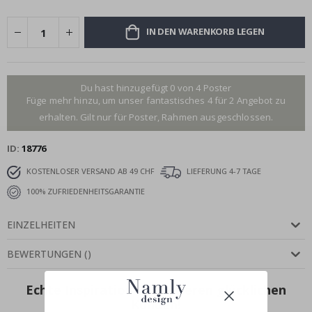
IN DEN WARENKORB LEGEN
Du hast hinzugefügt 0 von 4 Poster
Füge mehr hinzu, um unser fantastisches 4 für 2 Angebot zu
erhalten. Gilt nur für Poster, Rahmen ausgeschlossen.
ID
18776
KOSTENLOSER VERSAND AB 49 CHF
LIEFERUNG 4-7 TAGE
100% ZUFRIEDENHEITSGARANTIE
EINZELHEITEN
BEWERTUNGEN
(
)
Echte Inspiration von unseren glücklichen
Kunden!