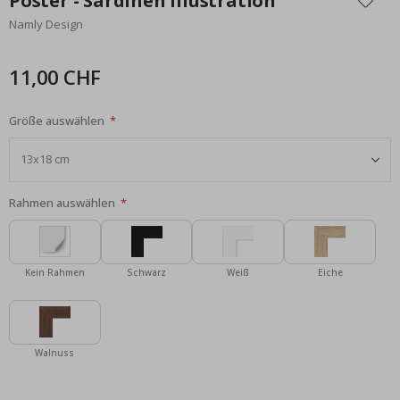
Poster - Sardinen Illustration
der
Namly Design
Bildgalerie
springen
11,00 CHF
Größe auswählen
Rahmen auswählen
Kein Rahmen
Schwarz
Weiß
Eiche
Walnuss