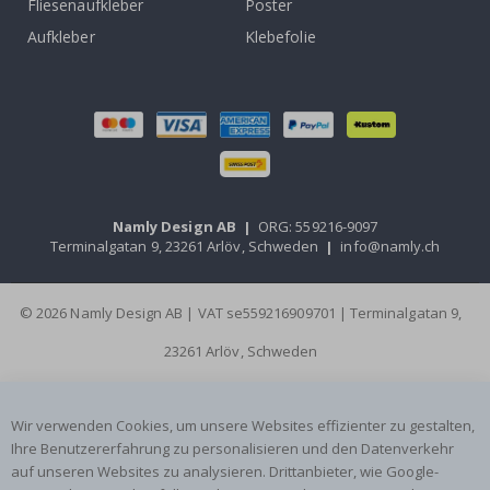
Fliesenaufkleber
Poster
Aufkleber
Klebefolie
Namly Design AB
|
ORG: 559216-9097
Terminalgatan 9, 23261 Arlöv, Schweden
|
info@namly.ch
© 2026 Namly Design AB | VAT se559216909701 | Terminalgatan 9,
23261 Arlöv, Schweden
Wir verwenden Cookies, um unsere Websites effizienter zu gestalten,
Ihre Benutzererfahrung zu personalisieren und den Datenverkehr
auf unseren Websites zu analysieren. Drittanbieter, wie Google-