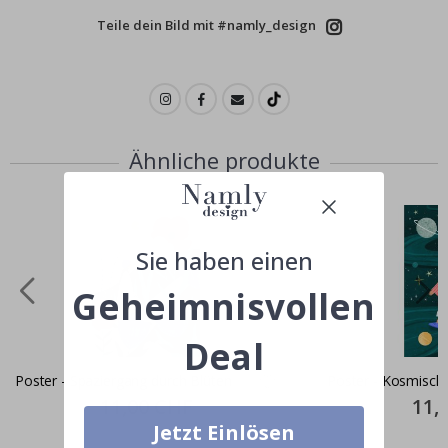
Teile dein Bild mit #namly_design
Ähnliche produkte
Sie haben einen
Geheimnisvollen
Deal
Poster - Spaziergang durch Blüten
Poster - Kosmisch
Special
11,00 CHF
Specia
11,
Price
Price
Jetzt Einlösen