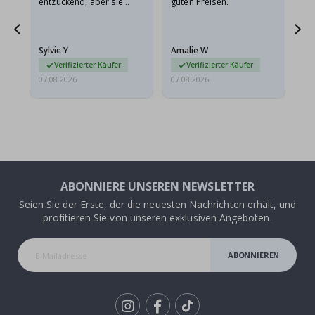
entzückend, aber sie
guten Preisen.
sollten flach in einem
stabilen Umschlag
versendet werden. Weil
Sylvie Y
Amalie W
Ka
sie…
Verifizierter Käufer
Verifizierter Käufer
07.08.2026
07.08.2026
07.
ABONNIERE UNSEREN NEWSLETTER
Seien Sie der Erste, der die neuesten Nachrichten erhält, und
profitieren Sie von unseren exklusiven Angeboten.
ABONNIEREN