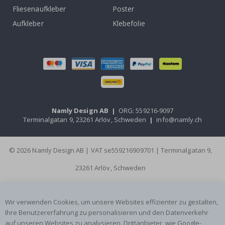
Fliesenaufkleber
Poster
Aufkleber
Klebefolie
Namly Design AB
|
ORG: 559216-9097
Terminalgatan 9, 23261 Arlöv, Schweden
|
info@namly.ch
© 2026 Namly Design AB | VAT se559216909701 | Terminalgatan 9,
23261 Arlöv, Schweden
Wir verwenden Cookies, um unsere Websites effizienter zu gestalten,
Ihre Benutzererfahrung zu personalisieren und den Datenverkehr
auf unseren Websites zu analysieren. Drittanbieter, wie Google-