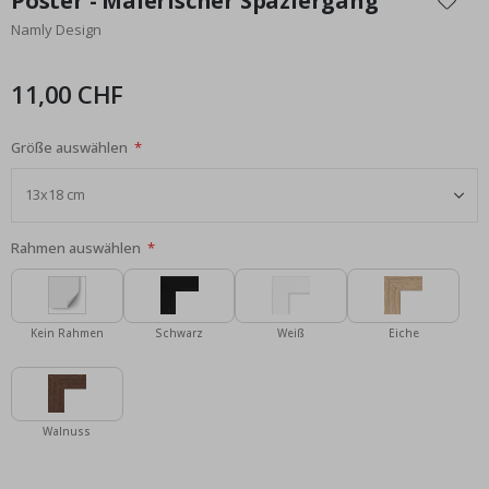
Poster - Malerischer Spaziergang
der
Namly Design
Bildgalerie
springen
11,00 CHF
Größe auswählen
Rahmen auswählen
Kein Rahmen
Schwarz
Weiß
Eiche
Walnuss