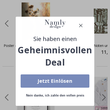
Sie haben einen
Poster - Schatten des Musikers
Poster - Noten und
Geheimnisvollen
Special
11,00 CHF
Specia
11,
Price
Price
Deal
Zusammen gekaufte Produkte
Jetzt Einlösen
Nein danke, ich zahle den vollen preis