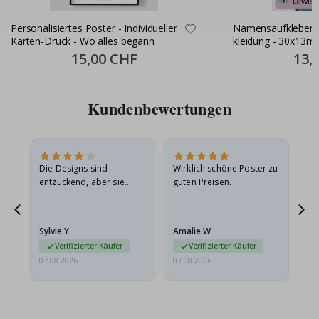
Personalisiertes Poster - Individueller
Namensaufkleber S
Karten-Druck - Wo alles begann
kleidung - 30x13m
Special
15,00 CHF
Specia
13,
Price
Price
Kundenbewertungen
Die Designs sind
Wirklich schöne Poster zu
All
entzückend, aber sie
guten Preisen.
sollten flach in einem
stabilen Umschlag
versendet werden. Weil
Sylvie Y
Amalie W
Ka
sie…
Verifizierter Käufer
Verifizierter Käufer
07.08.2026
07.08.2026
07.