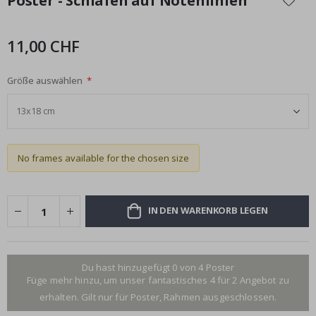
Poster - Schlafen auf Notenlinien
der
Bildgalerie
springen
11,00 CHF
Größe auswählen
No frames available for the chosen size
IN DEN WARENKORB LEGEN
Du hast hinzugefügt 0 von 4 Poster
Füge mehr hinzu, um unser fantastisches 4 für 2 Angebot zu
erhalten. Gilt nur für Poster, Rahmen ausgeschlossen.