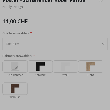
Poster - Schlafender Roter Panda
der
Namly Design
Bildgalerie
springen
11,00 CHF
Größe auswählen
Rahmen auswählen
Kein Rahmen
Schwarz
Weiß
Eiche
Walnuss