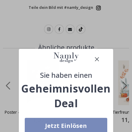
Teile dein Bild mit #namly_design
Ähnliche produkte
Sie haben einen
Geheimnisvollen
Deal
Poster - Hase im Weltraum
Poster - Tierfreun
Special
11,00 CHF
Specia
11,
Price
Price
Jetzt Einlösen