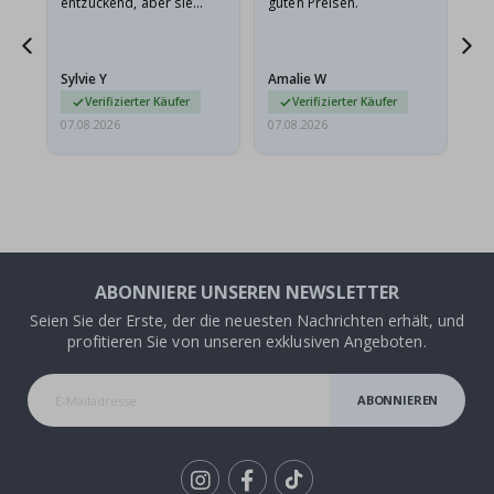
entzückend, aber sie
guten Preisen.
sollten flach in einem
stabilen Umschlag
versendet werden. Weil
Sylvie Y
Amalie W
Ka
sie…
Verifizierter Käufer
Verifizierter Käufer
07.08.2026
07.08.2026
07.
ABONNIERE UNSEREN NEWSLETTER
Seien Sie der Erste, der die neuesten Nachrichten erhält, und
profitieren Sie von unseren exklusiven Angeboten.
ABONNIEREN