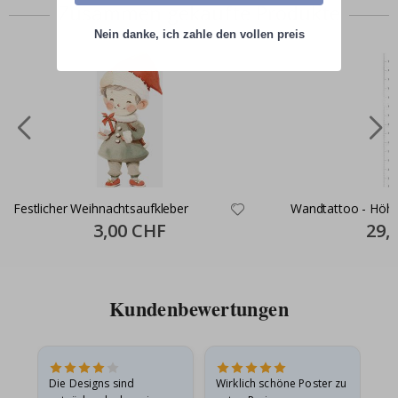
Zusammen gekaufte Produkte
Nein danke, ich zahle den vollen preis
Festlicher Weihnachtsaufkleber
Wandtattoo - Höh
Special
3,00 CHF
Specia
29,
Price
Price
Kundenbewertungen
Die Designs sind
Wirklich schöne Poster zu
All