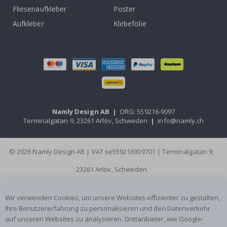
Fliesenaufkleber
Poster
Aufkleber
Klebefolie
Namly Design AB
|
ORG: 559216-9097
Terminalgatan 9, 23261 Arlöv, Schweden
|
info@namly.ch
© 2026 Namly Design AB | VAT se559216909701 | Terminalgatan 9,
23261 Arlöv, Schweden
Wir verwenden Cookies, um unsere Websites effizienter zu gestalten,
Ihre Benutzererfahrung zu personalisieren und den Datenverkehr
auf unseren Websites zu analysieren. Drittanbieter, wie Google-