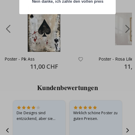
Nein danke, ich zahle den vollen preis
Poster - Pik Ass
Poster - Rosa Lilie
Special
11,00 CHF
Specia
11,
Price
Price
Kundenbewertungen
Die Designs sind
Wirklich schöne Poster zu
All
entzückend, aber sie
guten Preisen.
sollten flach in einem
stabilen Umschlag