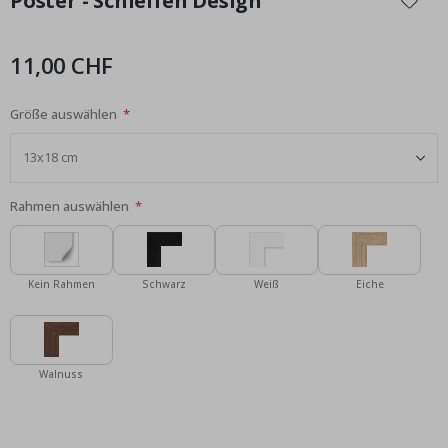
Poster - Schleifen Design
der
Bildgalerie
springen
11,00 CHF
Größe auswählen
Rahmen auswählen
Kein Rahmen
Schwarz
Weiß
Eiche
Walnuss