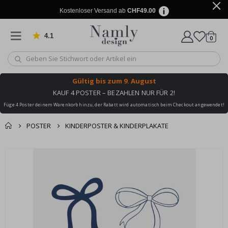
Kostenloser Versand ab
CHF49.00
4.1
Artike
von 1032 Bewertungen
0
Wagen
Gültig bis
zum 9. August
KAUF 4 POSTER – BEZAHLEN NUR FÜR 2!
Füge 4 Poster deinem Warenkorb hinzu, der Rabatt wird automatisch beim Checkout angewendet!
POSTER
KINDERPOSTER & KINDERPLAKATE
Zusammen gekaufte
Einkaufswagen
Zum
Produkte
Ende
Zur Kasse
der
Bildgalerie
springen