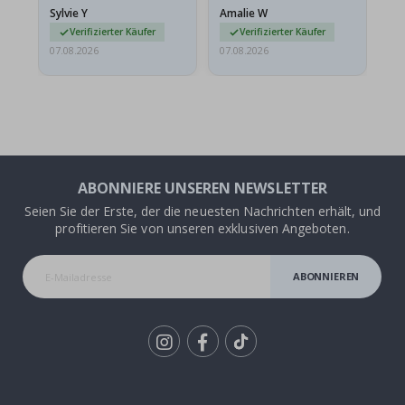
versendet werden. Weil
Sylvie Y
Amalie W
Ka
sie…
Verifizierter Käufer
Verifizierter Käufer
07.08.2026
07.08.2026
07.
ABONNIERE UNSEREN NEWSLETTER
Seien Sie der Erste, der die neuesten Nachrichten erhält, und
profitieren Sie von unseren exklusiven Angeboten.
ABONNIEREN
Tik
To