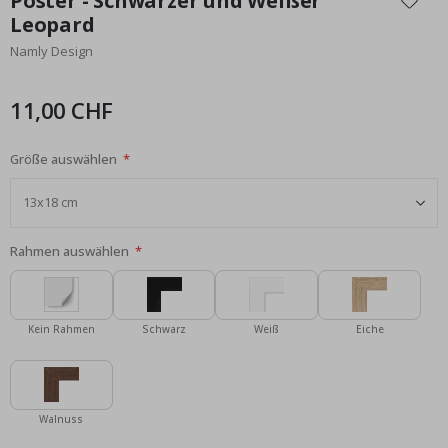
Poster - Schwarzer und Weißer
der
Leopard
Bildgalerie
Namly Design
springen
11,00 CHF
Größe auswählen
Rahmen auswählen
Kein Rahmen
Schwarz
Weiß
Eiche
Walnuss