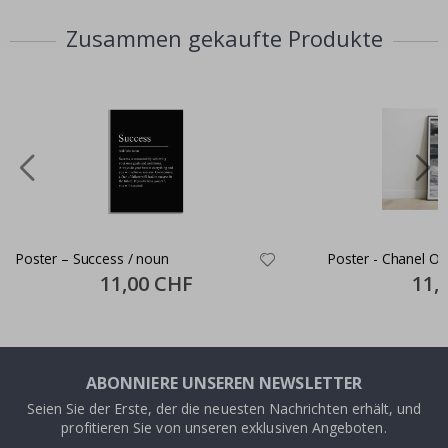
Zusammen gekaufte Produkte
Poster – Success / noun
Poster - Chanel O
Special
11,00 CHF
Specia
11,
Price
Price
ABONNIERE UNSEREN NEWSLETTER
Seien Sie der Erste, der die neuesten Nachrichten erhält, und
profitieren Sie von unseren exklusiven Angeboten.