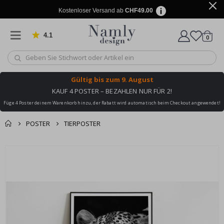
Kostenloser Versand ab
CHF49.00
4.1
Artike
von 1019 Bewertungen
0
Wagen
Gültig bis
zum 9. August
KAUF 4 POSTER – BEZAHLEN NUR FÜR 2!
Füge 4 Poster deinem Warenkorb hinzu, der Rabatt wird automatisch beim Checkout angewendet!
POSTER
TIERPOSTER
Zusammen gekaufte
Einkaufswagen
Zum
Produkte
Ende
Zur Kasse
der
Bildgalerie
springen