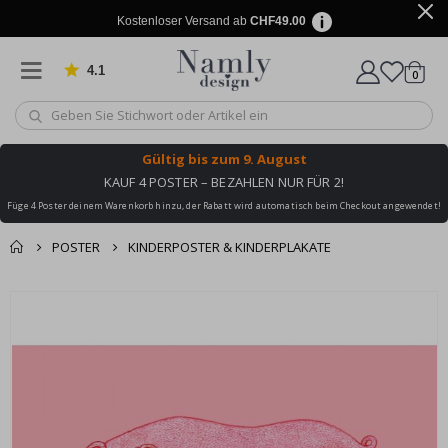
Kostenloser Versand ab
CHF49.00
4.1
Artike
von 1032 Bewertungen
0
Wagen
Gültig bis
zum 9. August
KAUF 4 POSTER – BEZAHLEN NUR FÜR 2!
Füge 4 Poster deinem Warenkorb hinzu, der Rabatt wird automatisch beim Checkout angewendet!
POSTER
KINDERPOSTER & KINDERPLAKATE
Zusammen gekaufte
Einkaufswagen
Zum
Produkte
Ende
Zur Kasse
der
Bildgalerie
springen