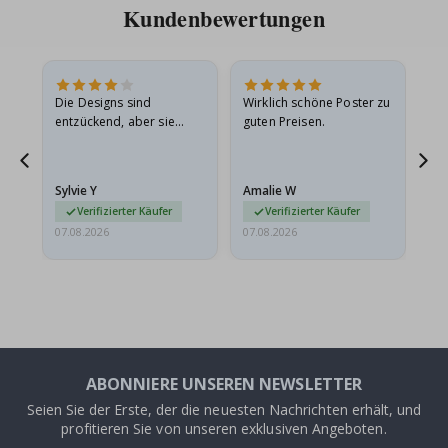
Kundenbewertungen
Die Designs sind
Wirklich schöne Poster zu
All
entzückend, aber sie
guten Preisen.
sollten flach in einem
stabilen Umschlag
versendet werden. Weil
Sylvie Y
Amalie W
Ka
sie…
Verifizierter Käufer
Verifizierter Käufer
07.08.2026
07.08.2026
07.
ABONNIERE UNSEREN NEWSLETTER
Seien Sie der Erste, der die neuesten Nachrichten erhält, und
profitieren Sie von unseren exklusiven Angeboten.