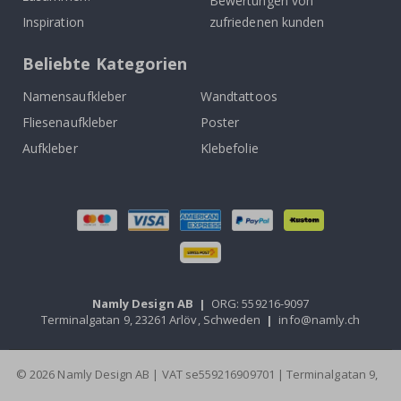
Bewertungen von
Inspiration
zufriedenen kunden
Beliebte Kategorien
Namensaufkleber
Wandtattoos
Fliesenaufkleber
Poster
Aufkleber
Klebefolie
Namly Design AB
|
ORG: 559216-9097
Terminalgatan 9, 23261 Arlöv, Schweden
|
info@namly.ch
© 2026 Namly Design AB | VAT se559216909701 | Terminalgatan 9,