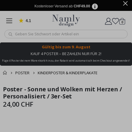
Kostenloser Versand ab
CHF49.00
4.1
Artike
von 1029 Bewertungen
0
Wagen
Gültig bis
zum 9. August
KAUF 4 POSTER – BEZAHLEN NUR FÜR 2!
Füge 4 Poster deinem Warenkorb hinzu, der Rabatt wird automatisch beim Checkout angewendet!
POSTER
KINDERPOSTER & KINDERPLAKATE
Zusammen gekaufte
Poster - Sonne und Wolken mit Herzen /
Einkaufswagen
Zum
Zum
Produkte
Ende
Anfang
Personalisiert / 3er-Set
Zur Kasse
der
der
24,00 CHF
Bildgalerie
Bildgalerie
springen
springen