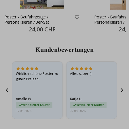
Poster - Baufahrzeuge /
Poster - Baufahrze
Personalisieren / 3er-Set
Personalisieren / 3
Farbe
Special
24,00 CHF
Specia
24,
Price
Price
Kundenbewertungen
e
Wirklich schöne Poster zu
Alles super :)
Sc
guten Preisen.
Pr
ehr
Amalie W
Katja U
Gi
r…
Verifizierter Käufer
Verifizierter Käufer
07.08.2026
07.08.2026
06.