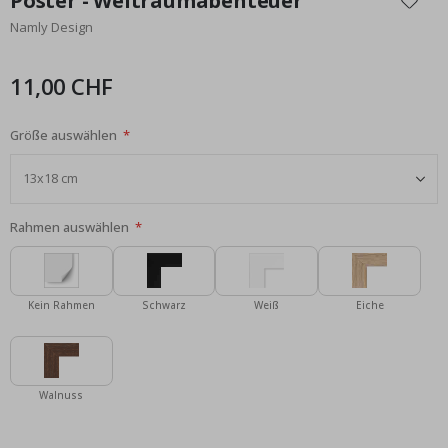
Poster - Weltraumabenteuer
der
Namly Design
Bildgalerie
springen
11,00 CHF
Größe auswählen
Rahmen auswählen
Kein Rahmen
Schwarz
Weiß
Eiche
Walnuss