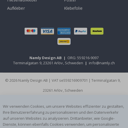
Aufkleber
Klebefolie
Namly Design AB
|
ORG: 559216-9097
Terminalgatan 9, 23261 Arlöv, Schweden
|
info@namly.ch
© 2026 Namly Design AB | VAT se559216909701 | Terminalgatan 9,
23261 Arlöv, Schweden
Wir verwenden Cookies, um unsere Websites effizienter zu gestalten,
Ihre Benutzererfahrung zu personalisieren und den Datenverkehr
auf unseren Websites zu analysieren. Drittanbieter, wie Google-
Dienste, können ebenfalls Cookies verwenden, um personalisierte