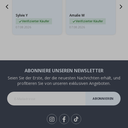
sollten flach in einem
stabilen Umschlag
versendet werden. Weil
Sylvie Y
Amalie W
Ka
sie…
Verifizierter Käufer
Verifizierter Käufer
07.08.2026
07.08.2026
07.
ABONNIERE UNSEREN NEWSLETTER
Seien Sie der Erste, der die neuesten Nachrichten erhält, und
profitieren Sie von unseren exklusiven Angeboten.
ABONNIEREN
Tik