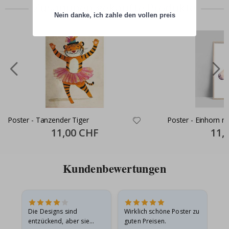
Zusammen gekaufte Produkte
Nein danke, ich zahle den vollen preis
Poster - Tanzender Tiger
Poster - Einhorn m
Special
11,00 CHF
Specia
11,
Price
Price
Kundenbewertungen
Die Designs sind
Wirklich schöne Poster zu
All
entzückend, aber sie
guten Preisen.