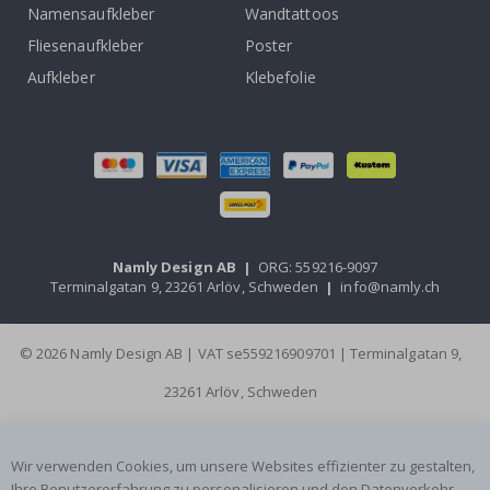
Namensaufkleber
Wandtattoos
Fliesenaufkleber
Poster
Aufkleber
Klebefolie
Namly Design AB
|
ORG: 559216-9097
Terminalgatan 9, 23261 Arlöv, Schweden
|
info@namly.ch
© 2026 Namly Design AB | VAT se559216909701 | Terminalgatan 9,
23261 Arlöv, Schweden
Wir verwenden Cookies, um unsere Websites effizienter zu gestalten,
Ihre Benutzererfahrung zu personalisieren und den Datenverkehr