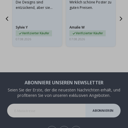
Die Designs sind
Wirklich schöne Poster zu
All
entzückend, aber sie
guten Preisen.
sollten flach in einem
stabilen Umschlag
versendet werden. Weil
Sylvie Y
Amalie W
Ka
sie…
Verifizierter Käufer
Verifizierter Käufer
07.08.2026
07.08.2026
07.
ABONNIERE UNSEREN NEWSLETTER
Seien Sie der Erste, der die neuesten Nachrichten erhält, und
profitieren Sie von unseren exklusiven Angeboten.
ABONNIEREN