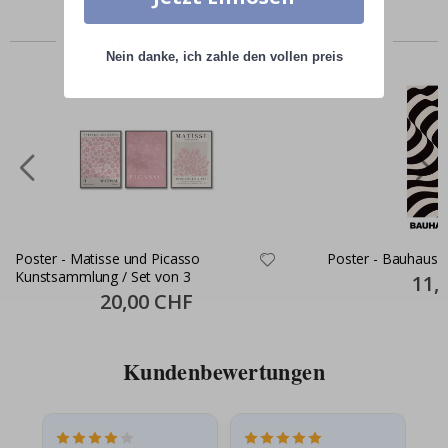
Zusammen gekaufte Produkte
Nein danke, ich zahle den vollen preis
Poster - Matisse und Picasso
Poster - Bauhaus 
Kunstsammlung / Set von 3
Specia
11,
Price
Special
20,00 CHF
Price
Kundenbewertungen