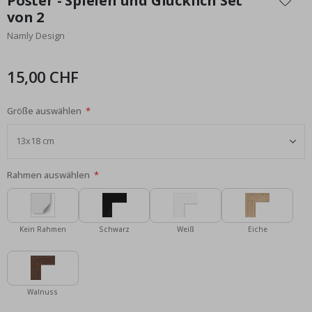
Poster - Spielen und Glücklich Set
der
von 2
Bildgalerie
Namly Design
springen
15,00 CHF
Größe auswählen
Rahmen auswählen
Kein Rahmen
Schwarz
Weiß
Eiche
Walnuss