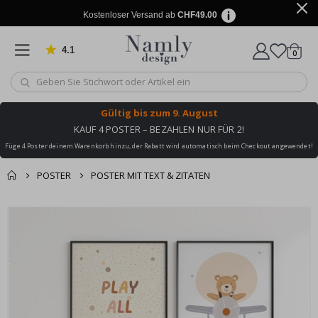
Kostenloser Versand ab
CHF49.00
4.1
Artike
von 1029 Bewertungen
0
Wagen
Gültig bis
zum 9. August
KAUF 4 POSTER – BEZAHLEN NUR FÜR 2!
Füge 4 Poster deinem Warenkorb hinzu, der Rabatt wird automatisch beim Checkout angewendet!
POSTER
POSTER MIT TEXT & ZITATEN
Zusammen gekaufte
Einkaufswagen
Zum
Produkte
Ende
Zur Kasse
der
Bildgalerie
springen