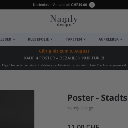
Kostenloser Versand ab
CHF49.00
KLEBER
KLEBEFOLIE
TAPETEN
AUFKLEBER
Gültig bis
zum 9. August
KAUF 4 POSTER – BEZAHLEN NUR FÜR 2!
Füge 4 Poster deinem Warenkorb hinzu, der Rabatt wird automatisch beim Checkout angewendet!
ukte
Poster - Stadt
Namly Design
11,00 CHF