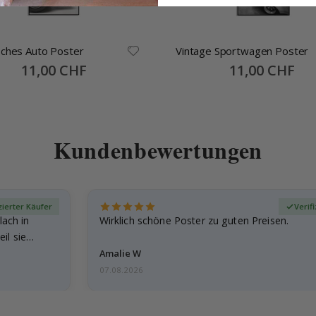
sches Auto Poster
Vintage Sportwagen Poster
Special
11,00 CHF
Special
11,00 CHF
Price
Price
Kundenbewertungen
zierter Käufer
Verif
lach in
Wirklich schöne Poster zu guten Preisen.
il sie…
Amalie W
07.08.2026