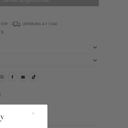
r, Rahmen ausgeschlossen.
 CHF
LIEFERUNG 4-7 TAGE
IE
!