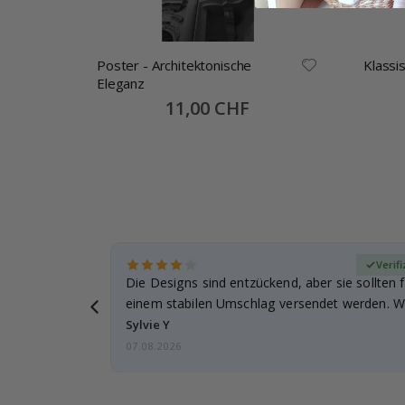
Poster - Architektonische
Klassi
Eleganz
Special
11,00 CHF
Price
zierter Käufer
Verifi
Die Designs sind entzückend, aber sie sollten f
einem stabilen Umschlag versendet werden. We
Sylvie Y
07.08.2026