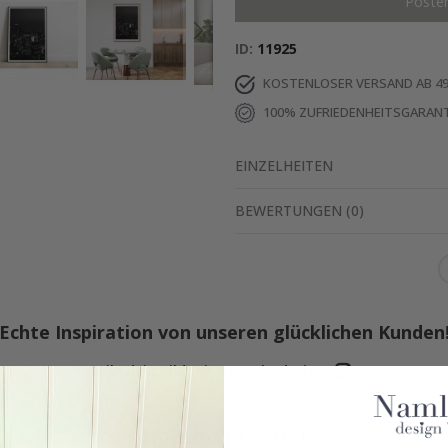
Poste
ID
11925
KOSTENLOSER VERSAND AB 49
100% ZUFRIEDENHEITSGARANT
EINZELHEITEN
BEWERTUNGEN
(
0
)
Echte Inspiration von unseren glücklichen Kunden
Teile dein Bild mit #namly_design
Ähnliche produkte