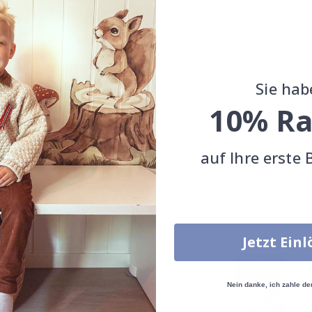
Sie hab
10% Ra
 - Dubai Stadtlandschaft
Poster - Ruhige Landschaft
auf Ihre erste 
Special
11,00 CHF
Special
11,00 CHF
Price
Price
Zusammen gekaufte Produkte
Jetzt Ein
Nein danke, ich zahle de