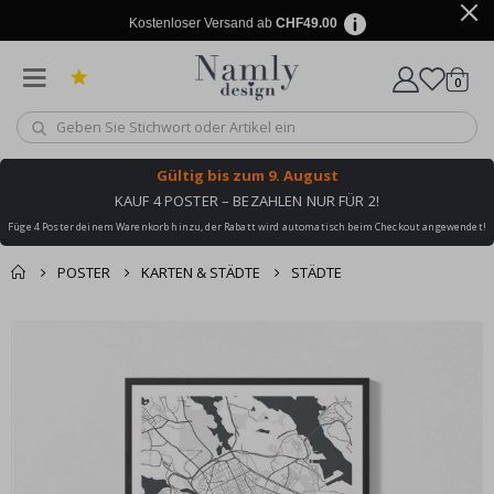
Kostenloser Versand ab
CHF49.00
Artike
0
Wagen
Gültig bis
zum 9. August
KAUF 4 POSTER – BEZAHLEN NUR FÜR 2!
Füge 4 Poster deinem Warenkorb hinzu, der Rabatt wird automatisch beim Checkout angewendet!
POSTER
KARTEN & STÄDTE
STÄDTE
Zusammen gekaufte
Einkaufswagen
Zum
Produkte
Ende
Zur Kasse
der
Bildgalerie
springen