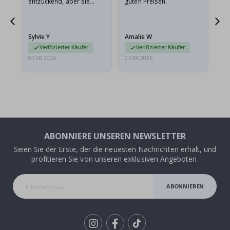
entzückend, aber sie
guten Preisen.
sollten flach in einem
stabilen Umschlag
versendet werden. Weil
Sylvie Y
Amalie W
Ka
sie…
Verifizierter Käufer
Verifizierter Käufer
07.08.2026
07.08.2026
07.
ABONNIERE UNSEREN NEWSLETTER
Seien Sie der Erste, der die neuesten Nachrichten erhält, und
profitieren Sie von unseren exklusiven Angeboten.
ABONNIEREN