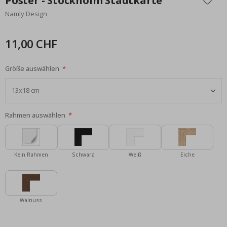
Poster - Stockholm Stadtkarte
der
Namly Design
Bildgalerie
springen
11,00 CHF
Größe auswählen
Rahmen auswählen
Kein Rahmen
Schwarz
Weiß
Eiche
Walnuss