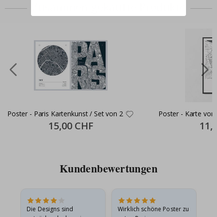
Zusammen gekaufte Produkte
Poster - Paris Kartenkunst / Set von 2
Poster - Karte von
Special
15,00 CHF
Specia
11,
Price
Price
Kundenbewertungen
Die Designs sind
Wirklich schöne Poster zu
All