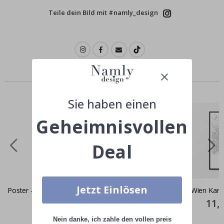
Teile dein Bild mit #namly_design
Ähnliche produkte
Sie haben einen
Geheimnisvollen
Deal
Jetzt Einlösen
Poster - Stadtplan von Paris
Poster - Wien Kart
Special
11,00 CHF
Specia
11,
Price
Price
Nein danke, ich zahle den vollen preis