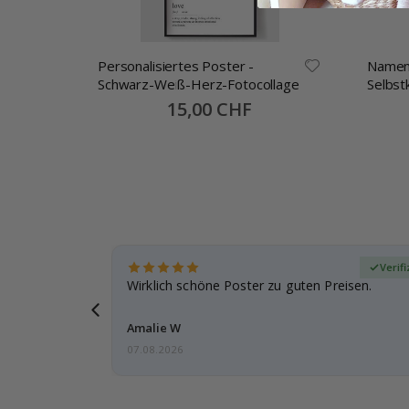
Personalisiertes Poster -
Namen
Schwarz-Weiß-Herz-Fotocollage
Selbst
30x13
Special
15,00 CHF
Price
zierter Käufer
Verifi
eschenke
Wirklich schöne Poster zu guten Preisen.
g, ich bin
Amalie W
07.08.2026