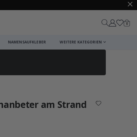
Artike
0
Wagen
NAMENSAUFKLEBER
WEITERE KATEGORIEN
Einkaufswagen
Zur Kasse
enanbeter am Strand