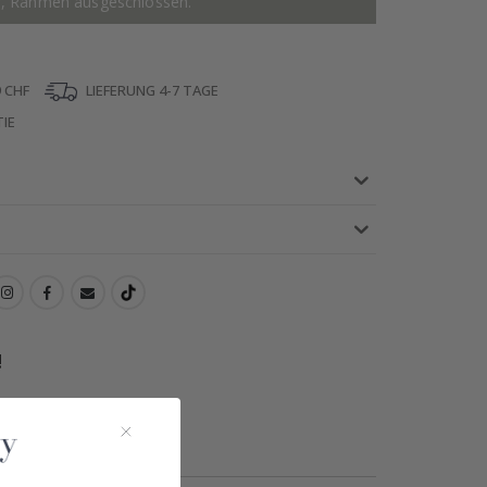
r, Rahmen ausgeschlossen.
 CHF
LIEFERUNG 4-7 TAGE
IE
!