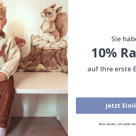
Sie hab
10% Ra
 - Strandszene
Poster - Sommerszenen am
auf Ihre erste 
Strand
Special
11,00 CHF
Price
Special
11,00 CHF
Price
Zusammen gekaufte Produkte
Jetzt Ein
Nein danke, ich zahle de