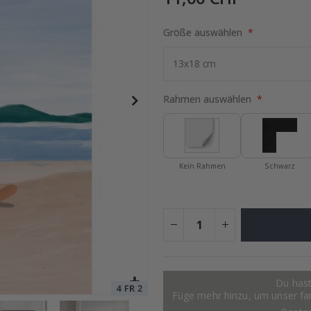
Größe auswählen
lage
Special
15,00 €
Price
Rahmen auswählen
Kein Rahmen
Schwarz
Du hast
Füge mehr hinzu, um unser fant