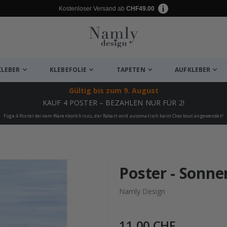
Kostenloser Versand ab
CHF49.00
KLEBER
KLEBEFOLIE
TAPETEN
AUFKLEBER
Gültig bis
zum 9. August
KAUF 4 POSTER – BEZAHLEN NUR FÜR 2!
Füge 4 Poster deinem Warenkorb hinzu, der Rabatt wird automatisch beim Checkout angewendet!
ukte
Poster - Sonn
Namly Design
11,00 CHF