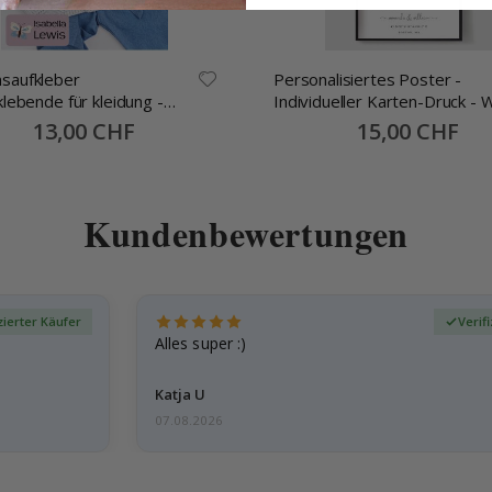
saufkleber
Personalisiertes Poster -
klebende für kleidung -
Individueller Karten-Druck - 
mm -70 Stck
alles begann
Special
13,00 CHF
Special
15,00 CHF
Price
Price
Kundenbewertungen
zierter Käufer
Verif
Alles super :)
Katja U
07.08.2026