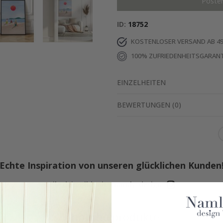
Poste
ID
18752
KOSTENLOSER VERSAND AB 49
100% ZUFRIEDENHEITSGARANT
EINZELHEITEN
BEWERTUNGEN
(
0
)
Echte Inspiration von unseren glücklichen Kunden
Teile dein Bild mit #namly_design
Ähnliche produkte