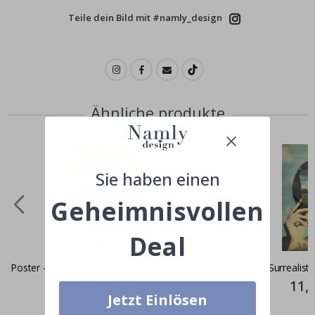
Teile dein Bild mit #namly_design
Ähnliche produkte
Sie haben einen
Geheimnisvollen
Deal
Poster - Surreal Forest Silhouette
Poster - Surrealist
Special
11,00 CHF
Specia
11,
Price
Price
Jetzt Einlösen