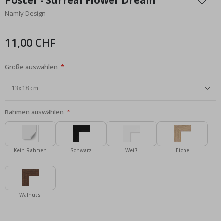
Poster - Surreal Flower Dream
der
Namly Design
Bildgalerie
springen
11,00 CHF
Größe auswählen
Rahmen auswählen
Kein Rahmen
Schwarz
Weiß
Eiche
Walnuss