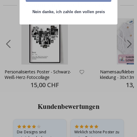
Zusammen gekaufte Produkte
Nein danke, ich zahle den vollen preis
Personalisiertes Poster - Schwarz-
Namensaufkleber S
Weiß-Herz-Fotocollage
kleidung - 30x13m
Special
15,00 CHF
Specia
13,
Price
Price
Kundenbewertungen
Die Designs sind
Wirklich schöne Poster zu
All