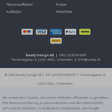
Fliesenaufkleber
Poster
Aufkleber
Klebefolie
Namly Design AB
|
ORG: 559216-9097
Terminalgatan 9, 23261 Arlöv, Schweden
|
info@namly.ch
© 2026 Namly Design AB | VAT se559216909701 | Terminalgatan 9,
23261 Arlöv, Schweden
Wir verwenden Cookies, um unsere Websites effizienter zu gestalten,
Ihre Benutzererfahrung zu personalisieren und den Datenverkehr
auf unseren Websites zu analysieren. Drittanbieter, wie Google-