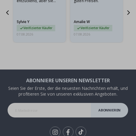
entzückend, aber sie
guten Preisen.
sollten flach in einem
stabilen Umschlag
versendet werden. Weil
Sylvie Y
Amalie W
Ka
sie…
Verifizierter Käufer
Verifizierter Käufer
07.08.2026
07.08.2026
07.
ABONNIERE UNSEREN NEWSLETTER
Seien Sie der Erste, der die neuesten Nachrichten erhält, und
profitieren Sie von unseren exklusiven Angeboten.
ABONNIEREN