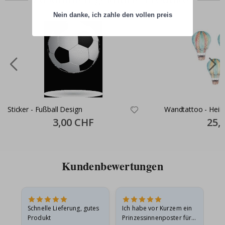
Nein danke, ich zahle den vollen preis
Sticker - Fußball Design
Wandtattoo - Heißl
Special
3,00 CHF
Specia
25,
Price
Price
Kundenbewertungen
Schnelle Lieferung, gutes
Ich habe vor Kurzem ein
Ich
Produkt
Prinzessinnenposter für
das