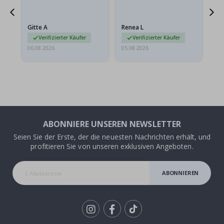
meine Enkelin bestellt.
ge
Das Poster kam beim
Ra
Versand leicht
au
Gitte A
Renea L
Sa
beschädigt…
au
Verifizierter Käufer
Verifizierter Käufer
06.08.2026
05.08.2026
05.
ABONNIERE UNSEREN NEWSLETTER
Seien Sie der Erste, der die neuesten Nachrichten erhält, und
profitieren Sie von unseren exklusiven Angeboten.
ABONNIEREN
Tik