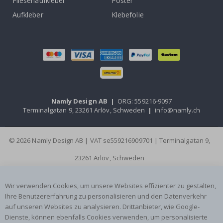
Fliesenaufkleber
Poster
Aufkleber
Klebefolie
Namly Design AB
|
ORG: 559216-9097
Terminalgatan 9, 23261 Arlöv, Schweden
|
info@namly.ch
© 2026 Namly Design AB | VAT se559216909701 | Terminalgatan 9,
23261 Arlöv, Schweden
Wir verwenden Cookies, um unsere Websites effizienter zu gestalten,
Ihre Benutzererfahrung zu personalisieren und den Datenverkehr
auf unseren Websites zu analysieren. Drittanbieter, wie Google-
Dienste, können ebenfalls Cookies verwenden, um personalisierte