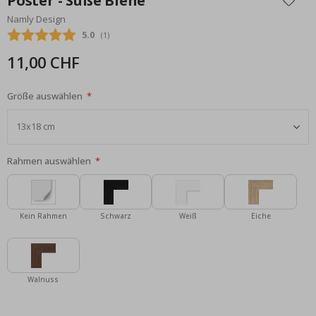
Poster - Süße Biene
der
Namly Design
Bildgalerie
Durchschnittliche Bewertung:
5.0
(
abgegebene bewertungen:
1
)
springen
11,00 CHF
Größe auswählen
Rahmen auswählen
Kein Rahmen
Schwarz
Weiß
Eiche
Walnuss