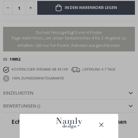
IN DEN WARENKORB LEGEN
Du hast hinzugefügt 0 von 4 Poster
Füge mehr hinzu, um unser fantastisches 4 für 2 Angebot zu
erhalten. Gilt nur für Poster, Rahmen ausgeschlossen.
ID
19952
KOSTENLOSER VERSAND AB 49 CHF
LIEFERUNG 4-7 TAGE
100% ZUFRIEDENHEITSGARANTIE
EINZELHEITEN
BEWERTUNGEN
(
)
Echte Inspiration von unseren glücklichen
Kunden!