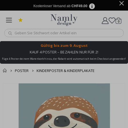
Kostenloser Versand ab
CHF49.00
Artike
0
Wagen
Gültig bis
zum 9. August
KAUF 4 POSTER – BEZAHLEN NUR FÜR 2!
Füge 4 Poster deinem Warenkorb hinzu, der Rabatt wird automatisch beim Checkout angewendet!
POSTER
KINDERPOSTER & KINDERPLAKATE
Zusammen gekaufte
Einkaufswagen
Zum
Produkte
Ende
Zur Kasse
der
Bildgalerie
springen