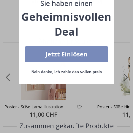
Sie haben einen
Teile dein Bild mit #namly_design
Geheimnisvollen
Deal
Ähnliche produkte
Jetzt Einlösen
Nein danke, ich zahle den vollen preis
Poster - Süße Lama Illustration
Poster - Süße Hirsc
Special
11,00 CHF
Specia
11,
Price
Price
Zusammen gekaufte Produkte