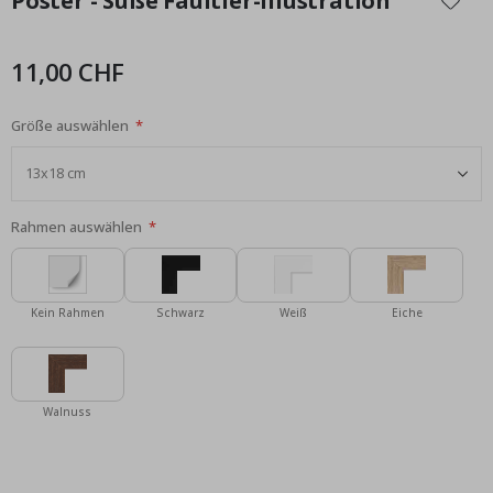
Poster - Süße Faultier-Illustration
der
Bildgalerie
springen
11,00 CHF
Größe auswählen
Rahmen auswählen
Kein Rahmen
Schwarz
Weiß
Eiche
Walnuss