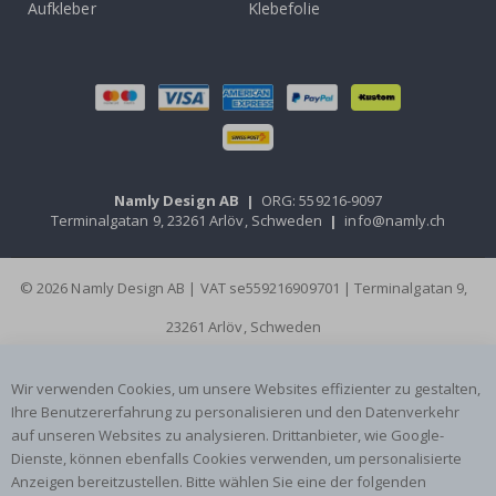
Aufkleber
Klebefolie
Namly Design AB
|
ORG: 559216-9097
Terminalgatan 9, 23261 Arlöv, Schweden
|
info@namly.ch
© 2026 Namly Design AB | VAT se559216909701 | Terminalgatan 9,
23261 Arlöv, Schweden
Wir verwenden Cookies, um unsere Websites effizienter zu gestalten,
Ihre Benutzererfahrung zu personalisieren und den Datenverkehr
auf unseren Websites zu analysieren. Drittanbieter, wie Google-
Dienste, können ebenfalls Cookies verwenden, um personalisierte
Anzeigen bereitzustellen. Bitte wählen Sie eine der folgenden