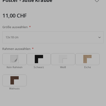
Poster - Süße Krabbe
der
Bildgalerie
springen
11,00 CHF
Größe auswählen
Rahmen auswählen
Kein Rahmen
Schwarz
Weiß
Eiche
Walnuss