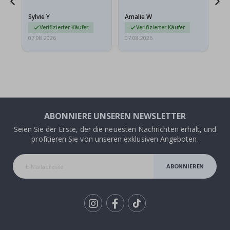
stabilen Umschlag
versendet werden. Weil
Sylvie Y
Amalie W
Ka
sie…
Verifizierter Käufer
Verifizierter Käufer
07.08.2026
07.08.2026
07.
ABONNIERE UNSEREN NEWSLETTER
Seien Sie der Erste, der die neuesten Nachrichten erhält, und
profitieren Sie von unseren exklusiven Angeboten.
ABONNIEREN
Tik
To