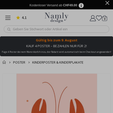
Kostenloser Versand ab
CHF49.00
4.1
Artike
von 1030 Bewertungen
0
Wagen
Gültig bis
zum 9. August
KAUF 4 POSTER – BEZAHLEN NUR FÜR 2!
Füge 4 Poster deinem Warenkorb hinzu, der Rabatt wird automatisch beim Checkout angewendet!
POSTER
KINDERPOSTER & KINDERPLAKATE
Zusammen gekaufte
Einkaufswagen
Zum
Produkte
Ende
Zur Kasse
der
Bildgalerie
springen