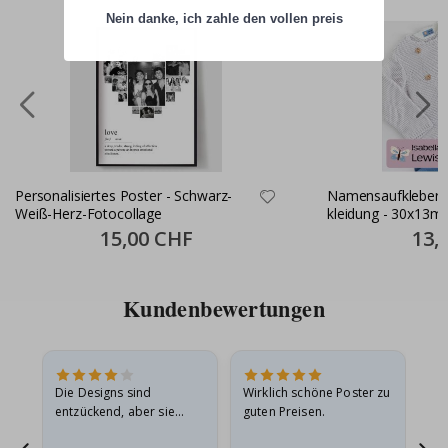
Nein danke, ich zahle den vollen preis
Personalisiertes Poster - Schwarz-
Namensaufkleber S
Weiß-Herz-Fotocollage
kleidung - 30x13m
Special
15,00 CHF
Specia
13,
Price
Price
Kundenbewertungen
Die Designs sind
Wirklich schöne Poster zu
All
entzückend, aber sie
guten Preisen.
sollten flach in einem