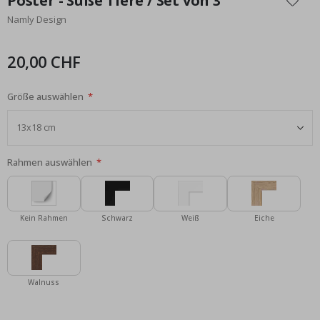
Poster - Süße Tiere / Set von 3
der
Namly Design
Bildgalerie
springen
20,00 CHF
Größe auswählen
Rahmen auswählen
Kein Rahmen
Schwarz
Weiß
Eiche
Walnuss