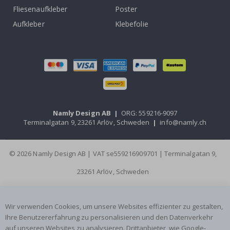
Fliesenaufkleber
Poster
Aufkleber
Klebefolie
Namly Design AB
|
ORG: 559216-9097
Terminalgatan 9, 23261 Arlöv, Schweden
|
info@namly.ch
© 2026 Namly Design AB | VAT se559216909701 | Terminalgatan 9,
23261 Arlöv, Schweden
Wir verwenden Cookies, um unsere Websites effizienter zu gestalten,
Ihre Benutzererfahrung zu personalisieren und den Datenverkehr
auf unseren Websites zu analysieren. Drittanbieter, wie Google-