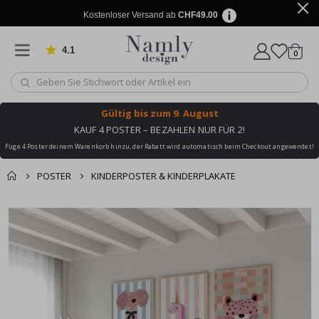
Kostenloser Versand ab
CHF49.00
4.1
Artike
von 1025 Bewertungen
0
Wagen
Gültig bis
zum 9. August
KAUF 4 POSTER – BEZAHLEN NUR FÜR 2!
Füge 4 Poster deinem Warenkorb hinzu, der Rabatt wird automatisch beim Checkout angewendet!
POSTER
KINDERPOSTER & KINDERPLAKATE
Zusammen gekaufte
Einkaufswagen
Zum
Produkte
Ende
Zur Kasse
der
Bildgalerie
springen