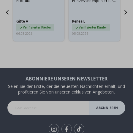
Produkt
Prinzessinnenposter für
das
ts
meine Enkelin bestellt.
ge
Das Poster kam beim
Ra
at
Versand leicht
au
Gitte A
Renea L
Sa
beschädigt…
au
Verifizierter Käufer
Verifizierter Käufer
06.08.2026
05.08.2026
05.
ABONNIERE UNSEREN NEWSLETTER
Seien Sie der Erste, der die neuesten Nachrichten erhält, und
profitieren Sie von unseren exklusiven Angeboten.
ABONNIEREN