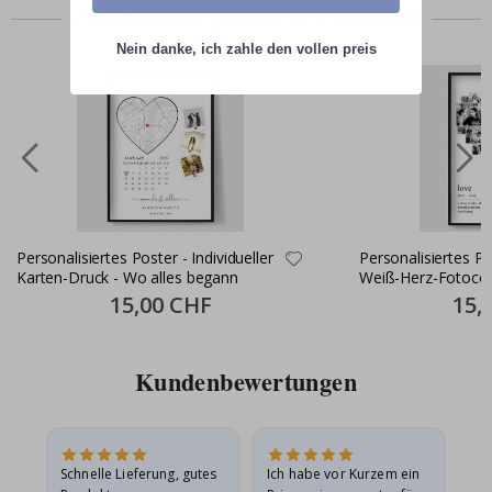
Zusammen gekaufte Produkte
Nein danke, ich zahle den vollen preis
Personalisiertes Poster - Individueller
Personalisiertes P
Karten-Druck - Wo alles begann
Weiß-Herz-Fotocol
Special
15,00 CHF
Specia
15,
Price
Price
Kundenbewertungen
Schnelle Lieferung, gutes
Ich habe vor Kurzem ein
Ich