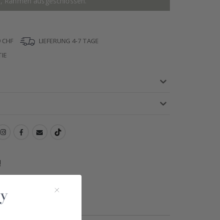
r, Rahmen ausgeschlossen.
 CHF
LIEFERUNG 4-7 TAGE
IE
!