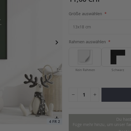
Größe auswählen
otocollage
Special
15,00 €
Price
Rahmen auswählen
Kein Rahmen
Schwarz
Du hast
Füge mehr hinzu, um unser fant