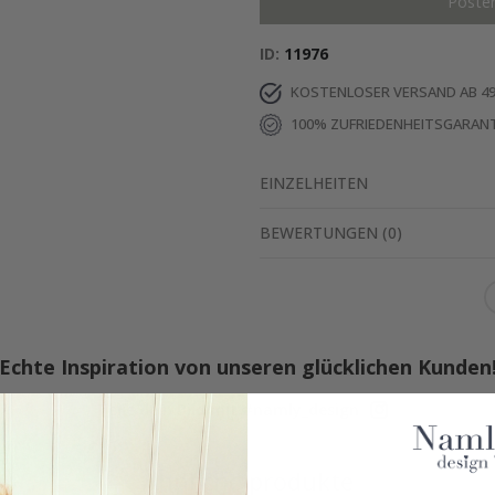
Poste
ID
11976
KOSTENLOSER VERSAND AB 49
100% ZUFRIEDENHEITSGARANT
EINZELHEITEN
BEWERTUNGEN
(
0
)
Echte Inspiration von unseren glücklichen Kunden
Teile dein Bild mit #namly_design
Ähnliche produkte