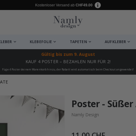
Kostenloser Versand ab
CHF49.00
KLEBER
KLEBEFOLIE
TAPETEN
AUFKLEBER
Gültig bis
zum 9. August
KAUF 4 POSTER – BEZAHLEN NUR FÜR 2!
Füge 4 Poster deinem Warenkorb hinzu, der Rabatt wird automatisch beim Checkout angewendet!
KATE
ukte
Poster - Süßer
Namly Design
11,00 CHF