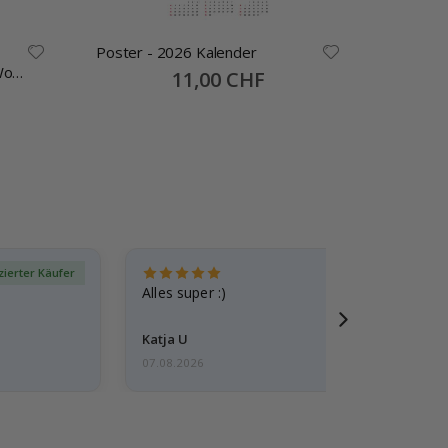
Poster - 2026 Kalender
Personal
Wo
Jubiläu
Special
11,00 CHF
Price
izierter Käufer
Verif
Alles super :)
Katja U
07.08.2026