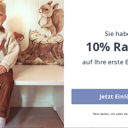
Sie hab
10% Ra
auf Ihre erste 
 - Süßer Tiger
Poster - Apfel Meines Auges
Special
11,00 CHF
Special
11,00 CHF
Price
Price
Zusammen gekaufte Produkte
Jetzt Ein
Nein danke, ich zahle de