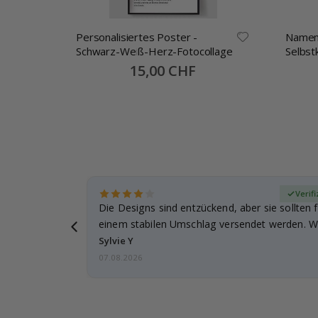
Personalisiertes Poster -
Namen
Schwarz-Weiß-Herz-Fotocollage
Selbst
30x13
Special
15,00 CHF
Price
zierter Käufer
Verifi
Die Designs sind entzückend, aber sie sollten f
einem stabilen Umschlag versendet werden. We
Sylvie Y
07.08.2026