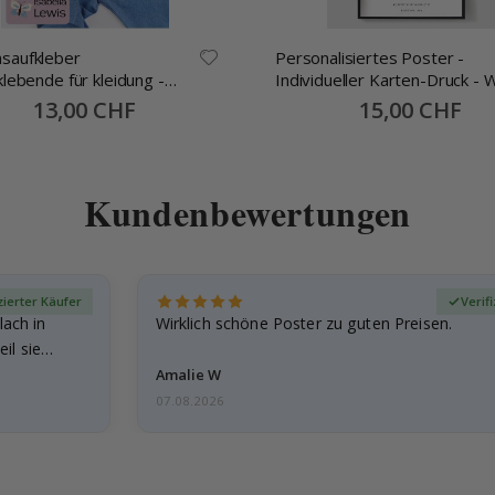
saufkleber
Personalisiertes Poster -
klebende für kleidung -
Individueller Karten-Druck - 
mm -70 Stck
alles begann
Special
13,00 CHF
Special
15,00 CHF
Price
Price
Kundenbewertungen
zierter Käufer
Verif
lach in
Wirklich schöne Poster zu guten Preisen.
il sie…
Amalie W
07.08.2026