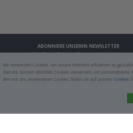
ABONNIERE UNSEREN NEWSLETTER
Seien Sie der Erste, der die neuesten Nachrichten
erhält, und profitieren Sie von unseren exklusiven
Wir verwenden Cookies, um unsere Websites effizienter zu gestalten
Angeboten.
Dienste, können ebenfalls Cookies verwenden, um personalisierte An
den von uns verwendeten Cookies finden Sie auf unserer
Cookies
-S
ABONNIEREN
Tik
To
k
4.1
/5