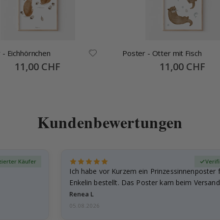
 - Eichhörnchen
Poster - Otter mit Fisch
Special
11,00 CHF
Special
11,00 CHF
Price
Price
Kundenbewertungen
izierter Käufer
Verif
Ich habe vor Kurzem ein Prinzessinnenposter 
Enkelin bestellt. Das Poster kam beim Versand 
beschädigt…
Renea L
05.08.2026