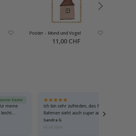
Poster - Mond und Vogel
Poster -
Special
11,00 CHF
Price
izierter Käufer
Verif
für meine
Ich bin sehr zufrieden, das Foto ist toll gewo
leicht
Rahmen sieht auch super aus. Die Lieferung 
außerdem…
Sandra G
05.08.2026