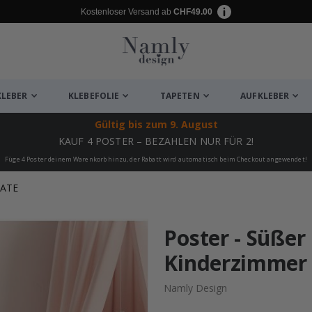
Kostenloser Versand ab
CHF49.00
KLEBER
KLEBEFOLIE
TAPETEN
AUFKLEBER
Gültig bis
zum 9. August
KAUF 4 POSTER – BEZAHLEN NUR FÜR 2!
Füge 4 Poster deinem Warenkorb hinzu, der Rabatt wird automatisch beim Checkout angewendet!
KATE
ukte
Poster - Süßer
Kinderzimmer
Namly Design