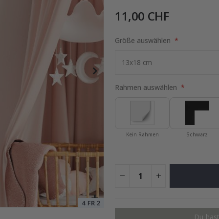
11,00 CHF
ruck - Wo alles begann
Größe auswählen
Special
15,00 €
Price
Rahmen auswählen
Kein Rahmen
Schwarz
Du hast