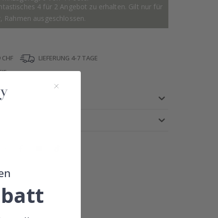
astisches 4 für 2 Angebot zu erhalten. Gilt nur für
r, Rahmen ausgeschlossen.
 CHF
LIEFERUNG 4-7 TAGE
IE
en
!
batt