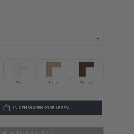
Personalisiert
Weiß
Eiche
Walnuss
IN DEN WARENKORB LEGEN
 hinzugefügt 0 von 4 Poster