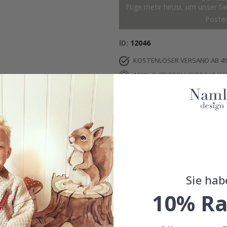
Füge mehr hinzu, um unser fant
Poste
ID
12046
KOSTENLOSER VERSAND AB 49
100% ZUFRIEDENHEITSGARANT
EINZELHEITEN
BEWERTUNGEN
(
0
)
Sie hab
Echte Inspiration von unseren glücklichen Kunden
10% Ra
Teile dein Bild mit #namly_design