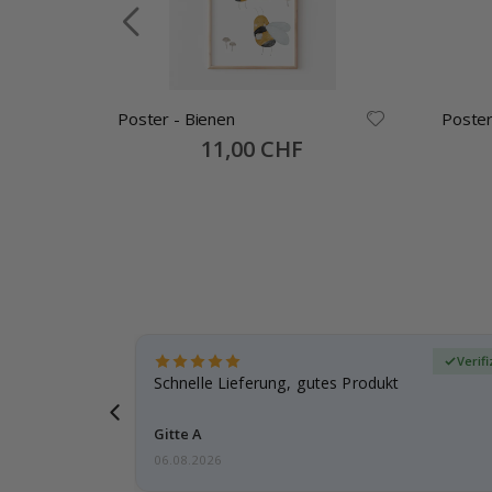
Poster - Bienen
Poster
-
Special
11,00 CHF
Price
zierter Käufer
Verif
ar
Schnelle Lieferung, gutes Produkt
e einen
Gitte A
06.08.2026