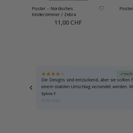
Poster – Nordisches
Poster
llage
Kinderzimmer / Zebra
Special
11,00 CHF
Price
zierter Käufer
Verifi
Die Designs sind entzückend, aber sie sollten f
einem stabilen Umschlag versendet werden. We
Sylvie Y
07.08.2026