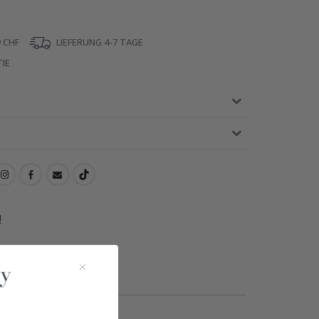
 CHF
LIEFERUNG 4-7 TAGE
IE
!