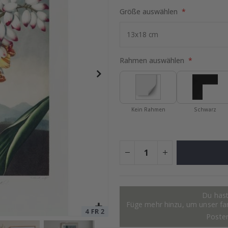
Größe auswählen
 30x13mm -70 Stck
Special
13,00 €
Price
Rahmen auswählen
Kein Rahmen
Schwarz
Du hast
Füge mehr hinzu, um unser fant
Poste