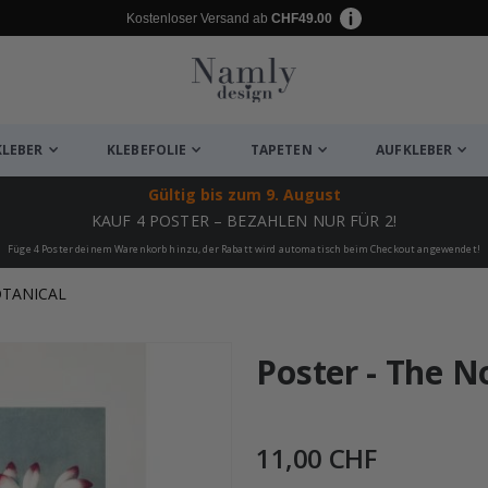
Kostenloser Versand ab
CHF49.00
KLEBER
KLEBEFOLIE
TAPETEN
AUFKLEBER
Gültig bis
zum 9. August
KAUF 4 POSTER – BEZAHLEN NUR FÜR 2!
Füge 4 Poster deinem Warenkorb hinzu, der Rabatt wird automatisch beim Checkout angewendet!
OTANICAL
ukte
Poster - The 
11,00 CHF