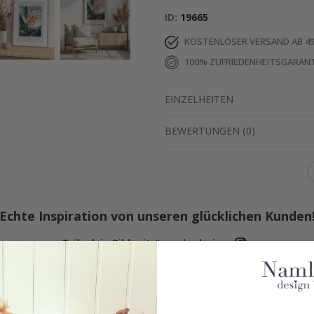
ID
19665
KOSTENLOSER VERSAND AB 49
100% ZUFRIEDENHEITSGARANT
EINZELHEITEN
BEWERTUNGEN
(
0
)
Echte Inspiration von unseren glücklichen Kunden
Teile dein Bild mit #namly_design
Ähnliche produkte