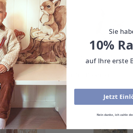
Sie hab
10% Ra
 - William Morris Botanisch
Poster - Lotus Flower
auf Ihre erste 
Special
11,00 CHF
Special
11,00 CHF
Price
Price
Zusammen gekaufte Produkte
Jetzt Ein
Nein danke, ich zahle de