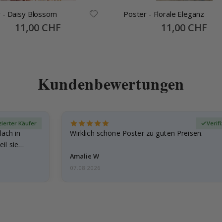
 - Daisy Blossom
Poster - Florale Eleganz
Special
11,00 CHF
Special
11,00 CHF
Price
Price
Kundenbewertungen
zierter Käufer
Verif
lach in
Wirklich schöne Poster zu guten Preisen.
il sie…
Amalie W
07.08.2026