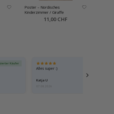
Poster – Nordisches
Poster -
Kinderzimmer / Giraffe
Special
11,00 CHF
Price
izierter Käufer
Verif
Alles super :)
Katja U
07.08.2026