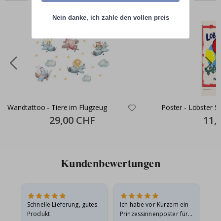
Nein danke, ich zahle den vollen preis
Wandtattoo - Tiere im Flugzeug
Poster - Lobster 
Special
29,00 CHF
Specia
11,
Price
Price
Kundenbewertungen
Schnelle Lieferung, gutes
Ich habe vor Kurzem ein
Ich
Produkt
Prinzessinnenposter für
das