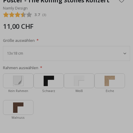
Poster - The Rolling Stones Konzert
der
Namly Design
Bildgalerie
Durchschnittliche Bewertung:
3.7
(
abgegebene bewertungen:
3
)
springen
11,00 CHF
Größe auswählen
Rahmen auswählen
Kein Rahmen
Schwarz
Weiß
Eiche
Walnuss