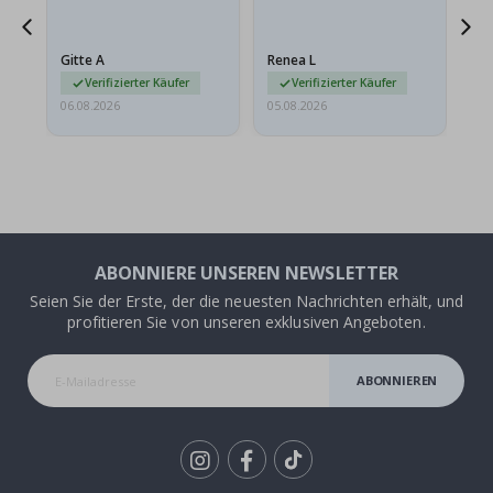
ts
meine Enkelin bestellt.
ge
Das Poster kam beim
Ra
at
Versand leicht
au
Gitte A
Renea L
Sa
beschädigt…
au
Verifizierter Käufer
Verifizierter Käufer
06.08.2026
05.08.2026
05.
ABONNIERE UNSEREN NEWSLETTER
Seien Sie der Erste, der die neuesten Nachrichten erhält, und
profitieren Sie von unseren exklusiven Angeboten.
ABONNIEREN
Tik