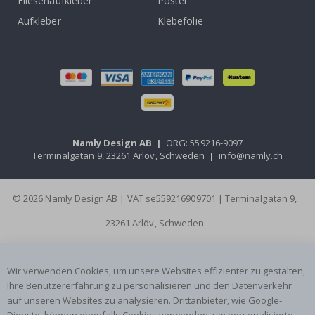
Fliesenaufkleber
Poster
Aufkleber
Klebefolie
Namly Design AB
|
ORG: 559216-9097
Terminalgatan 9, 23261 Arlöv, Schweden
|
info@namly.ch
© 2026 Namly Design AB | VAT se559216909701 | Terminalgatan 9,
23261 Arlöv, Schweden
Wir verwenden Cookies, um unsere Websites effizienter zu gestalten,
Ihre Benutzererfahrung zu personalisieren und den Datenverkehr
auf unseren Websites zu analysieren. Drittanbieter, wie Google-
Dienste, können ebenfalls Cookies verwenden, um personalisierte