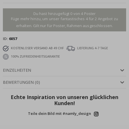
Du hast hinzugefügt 0 von 4 Poster
Füge mehr hinzu, um unser fantastisches 4 für 2 Angebot zu
erhalten. Gilt nur für Poster, Rahmen ausgeschlossen.
ID
6057
KOSTENLOSER VERSAND AB 49 CHF
LIEFERUNG 4-7 TAGE
100% ZUFRIEDENHEITSGARANTIE
EINZELHEITEN
BEWERTUNGEN
(
0
)
Echte Inspiration von unseren glücklichen
Kunden!
Teile dein Bild mit #namly_design