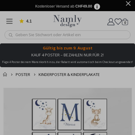
Kostenloser Versand ab
CHF49.00
4.1
Artike
von 1032 Bewertungen
0
Wagen
Gültig bis
zum 9. August
KAUF 4 POSTER – BEZAHLEN NUR FÜR 2!
Füge 4 Poster deinem Warenkorb hinzu, der Rabatt wird automatisch beim Checkout angewendet!
POSTER
KINDERPOSTER & KINDERPLAKATE
Zusammen gekaufte
Einkaufswagen
Zum
Produkte
Ende
Zur Kasse
der
Bildgalerie
springen