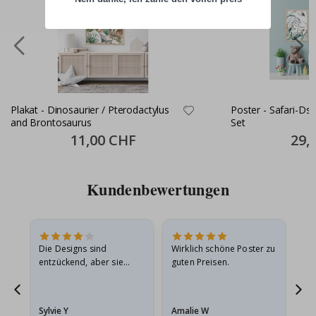
Plakat - Dinosaurier / Pterodactylus
Poster - Safari-Dsc
and Brontosaurus
Set
Special
11,00 CHF
Specia
29,
Price
Price
Kundenbewertungen
Die Designs sind
Wirklich schöne Poster zu
All
entzückend, aber sie
guten Preisen.
sollten flach in einem
stabilen Umschlag
versendet werden. Weil
Sylvie Y
Amalie W
Ka
sie…