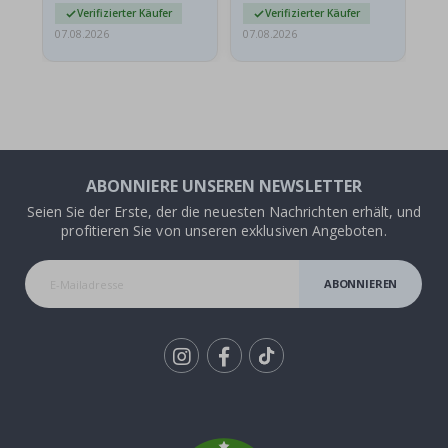
Verifizierter Käufer
Verifizierter Käufer
07.08.2026
07.08.2026
07.
ABONNIERE UNSEREN NEWSLETTER
Seien Sie der Erste, der die neuesten Nachrichten erhält, und
profitieren Sie von unseren exklusiven Angeboten.
ABONNIEREN
Tik
To
k