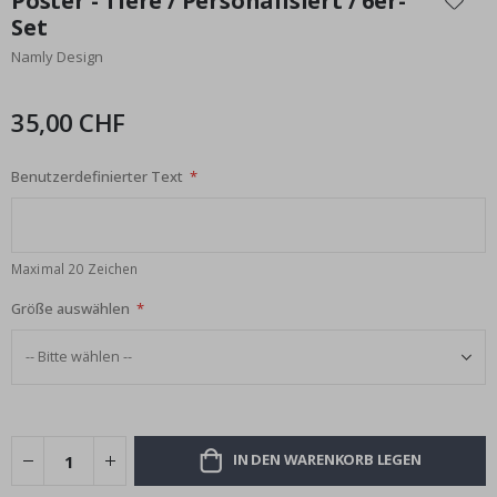
Poster - Tiere / Personalisiert / 6er-
der
Set
Bildgalerie
Namly Design
springen
35,00 CHF
Benutzerdefinierter Text
Maximal 20 Zeichen
Größe auswählen
IN DEN WARENKORB LEGEN