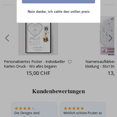
Zusammen gekaufte Produkte
Nein danke, ich zahle den vollen preis
Personalisiertes Poster - Individueller
Namensaufkleber S
Karten-Druck - Wo alles begann
kleidung - 30x13m
Special
15,00 CHF
Specia
13,
Price
Price
Kundenbewertungen
Die Designs sind
Wirklich schöne Poster zu
All