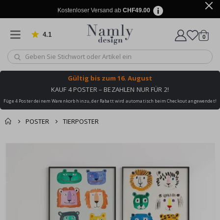
Kostenloser Versand ab
CHF49.00
4.1
Artike
von 1034 Bewertungen
0
Wagen
Gültig bis
zum 16. August
KAUF 4 POSTER – BEZAHLEN NUR FÜR 2!
Füge 4 Poster deinem Warenkorb hinzu, der Rabatt wird automatisch beim Checkout angewendet!
POSTER
TIERPOSTER
Zusammen gekaufte
Einkaufswagen
Zum
Produkte
Ende
Zur Kasse
der
Bildgalerie
springen