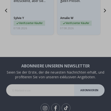
entzückend, aber sie
guten Preisen.
sollten flach in einem
stabilen Umschlag
versendet werden. Weil
Sylvie Y
Amalie W
Ka
sie…
Verifizierter Käufer
Verifizierter Käufer
07.08.2026
07.08.2026
07.
ABONNIERE UNSEREN NEWSLETTER
Seien Sie der Erste, der die neuesten Nachrichten erhält, und
profitieren Sie von unseren exklusiven Angeboten.
ABONNIEREN