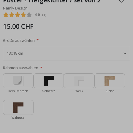
Poster - Tiergesichter / Set von 2
der
Namly Design
Bildgalerie
Durchschnittliche Bewertung:
4.0
(
abgegebene bewertungen:
1
)
springen
15,00 CHF
Größe auswählen
Rahmen auswählen
Kein Rahmen
Schwarz
Weiß
Eiche
Walnuss