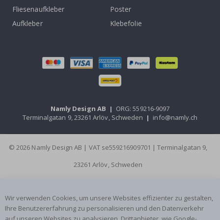
Fliesenaufkleber
Poster
Aufkleber
Klebefolie
Namly Design AB
|
ORG: 559216-9097
Terminalgatan 9, 23261 Arlöv, Schweden
|
info@namly.ch
© 2026 Namly Design AB | VAT se559216909701 | Terminalgatan 9,
23261 Arlöv, Schweden
Wir verwenden Cookies, um unsere Websites effizienter zu gestalten,
Ihre Benutzererfahrung zu personalisieren und den Datenverkehr
auf unseren Websites zu analysieren. Drittanbieter, wie Google-