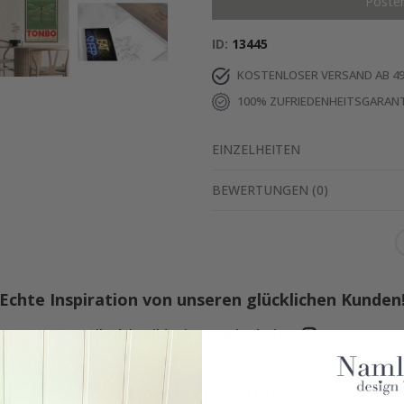
Poste
ID
13445
KOSTENLOSER VERSAND AB 49
100% ZUFRIEDENHEITSGARANT
EINZELHEITEN
BEWERTUNGEN
(
0
)
Echte Inspiration von unseren glücklichen Kunden
Teile dein Bild mit #namly_design
Ähnliche produkte