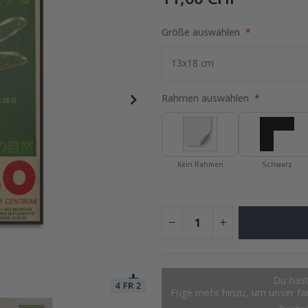
Größe auswählen
tocollage
Special
15,00 €
Price
Rahmen auswählen
Kein Rahmen
Schwarz
Du hast
Füge mehr hinzu, um unser fant