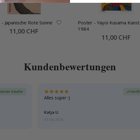
 - Japanische Rote Sonne
Poster - Yayoi Kusama Kunst
1984
Special
11,00 CHF
Price
Special
11,00 CHF
Price
Kundenbewertungen
zierter Käufer
Verif
Alles super :)
Katja U
07.08.2026