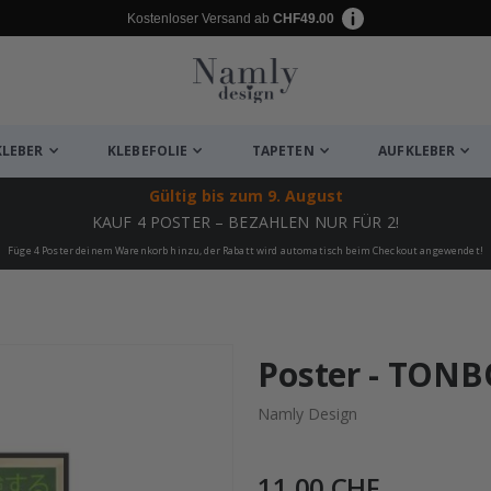
Kostenloser Versand ab
CHF49.00
KLEBER
KLEBEFOLIE
TAPETEN
AUFKLEBER
Gültig bis
zum 9. August
KAUF 4 POSTER – BEZAHLEN NUR FÜR 2!
Füge 4 Poster deinem Warenkorb hinzu, der Rabatt wird automatisch beim Checkout angewendet!
ukte
Poster - TONB
Namly Design
11,00 CHF