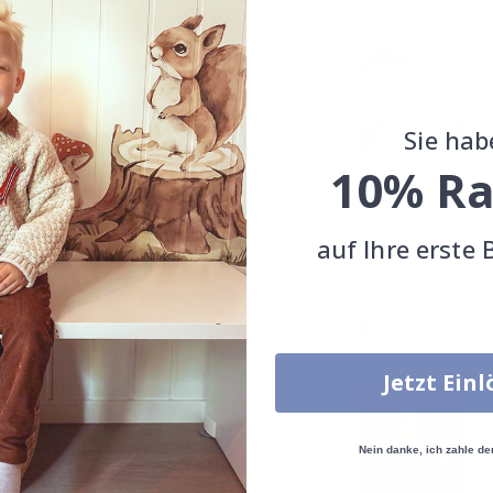
Sie hab
10% Ra
 - Yayoi Kusama
Poster - Yayoi Kusama Abstr
auf Ihre erste 
werk
Special
11,00 CHF
Price
Special
11,00 CHF
Price
Zusammen gekaufte Produkte
Jetzt Ein
Nein danke, ich zahle de