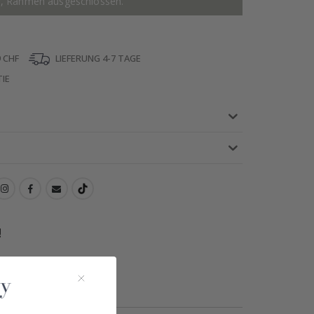
r, Rahmen ausgeschlossen.
 CHF
LIEFERUNG 4-7 TAGE
IE
!