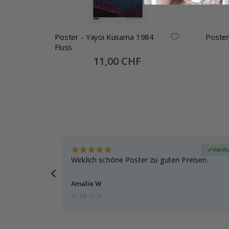
er-
Poster - Yayoi Kusama 1984
Poster
Fluss
Special
11,00 CHF
Price
zierter Käufer
Verifi
eschenke
Wirklich schöne Poster zu guten Preisen.
g, ich bin
Amalie W
07.08.2026