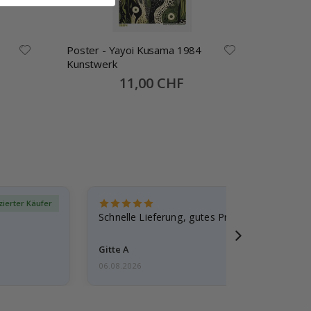
Poster - Yayoi Kusama 1984
Poster 
Kunstwerk
1984
Special
11,00 CHF
Price
izierter Käufer
Verif
Schnelle Lieferung, gutes Produkt
Gitte A
06.08.2026