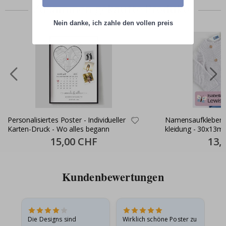
Zusammen gekaufte Produkte
Nein danke, ich zahle den vollen preis
Personalisiertes Poster - Individueller
Namensaufkleber S
Karten-Druck - Wo alles begann
kleidung - 30x13m
Special
15,00 CHF
Specia
13,
Price
Price
Kundenbewertungen
Die Designs sind
Wirklich schöne Poster zu
All