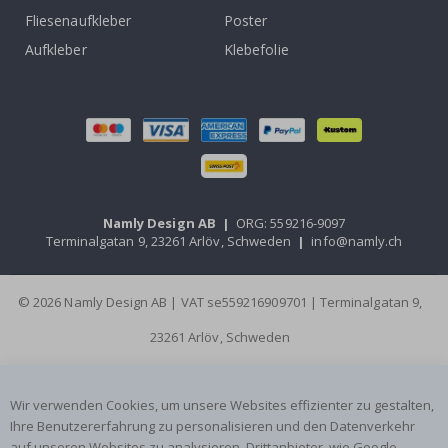
Fliesenaufkleber
Poster
Aufkleber
Klebefolie
Namly Design AB
|
ORG: 559216-9097
Terminalgatan 9, 23261 Arlöv, Schweden
|
info@namly.ch
© 2026 Namly Design AB | VAT se559216909701 | Terminalgatan 9,
23261 Arlöv, Schweden
Wir verwenden Cookies, um unsere Websites effizienter zu gestalten,
Ihre Benutzererfahrung zu personalisieren und den Datenverkehr
auf unseren Websites zu analysieren. Drittanbieter, wie Google-