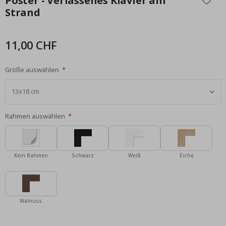
Poster - Verlassenes Klavier am
der
Strand
Bildgalerie
springen
11,00 CHF
Größe auswählen
Rahmen auswählen
Kein Rahmen
Schwarz
Weiß
Eiche
Walnuss