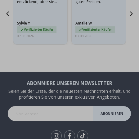
entzückend, aber sie
guten Preisen.
sollten flach in einem
stabilen Umschlag
versendet werden. Weil
Sylvie Y
Amalie W
Ka
sie…
Verifizierter Käufer
Verifizierter Käufer
07.08.2026
07.08.2026
07.
ABONNIERE UNSEREN NEWSLETTER
Seien Sie der Erste, der die neuesten Nachrichten erhält, und
profitieren Sie von unseren exklusiven Angeboten.
ABONNIEREN