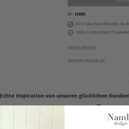
Poste
ID
13885
KOSTENLOSER VERSAND AB 49
100% ZUFRIEDENHEITSGARANT
EINZELHEITEN
BEWERTUNGEN
(
0
)
Echte Inspiration von unseren glücklichen Kunden
Teile dein Bild mit #namly_design
Ähnliche produkte