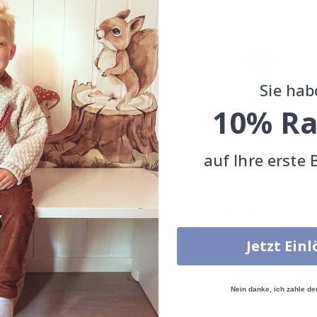
Sie hab
10% Ra
r - Tauchendes Mädchen
Poster - Meditierendes Kind
auf Ihre erste 
Special
11,00 CHF
Special
11,00 CHF
Price
Price
Zusammen gekaufte Produkte
Jetzt Ein
Nein danke, ich zahle de