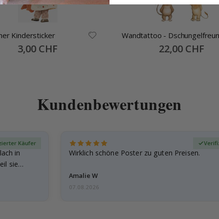
cher Kindersticker
Wandtattoo - Dschungelfr
Special
3,00 CHF
Special
22,00 CHF
Price
Price
Kundenbewertungen
zierter Käufer
Verif
lach in
Wirklich schöne Poster zu guten Preisen.
il sie…
Amalie W
07.08.2026