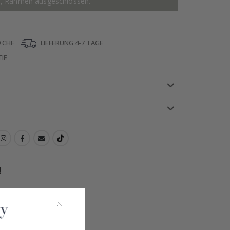
r, Rahmen ausgeschlossen.
 CHF
LIEFERUNG 4-7 TAGE
IE
!