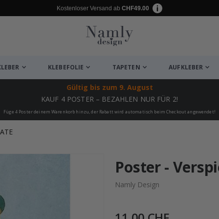
Kostenloser Versand ab
CHF49.00
KLEBER
KLEBEFOLIE
TAPETEN
AUFKLEBER
Gültig bis
zum 9. August
KAUF 4 POSTER – BEZAHLEN NUR FÜR 2!
Füge 4 Poster deinem Warenkorb hinzu, der Rabatt wird automatisch beim Checkout angewendet!
KATE
ukte
Poster - Versp
Namly Design
11,00 CHF