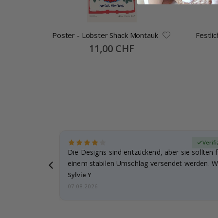
Poster - Lobster Shack Montauk
Festli
Special
11,00 CHF
Price
zierter Käufer
Verifi
Die Designs sind entzückend, aber sie sollten f
einem stabilen Umschlag versendet werden. We
Sylvie Y
07.08.2026