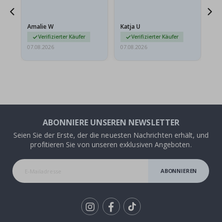
ehr
Amalie W
Katja U
Gi
r…
Verifizierter Käufer
Verifizierter Käufer
07.08.2026
07.08.2026
06.
ABONNIERE UNSEREN NEWSLETTER
Seien Sie der Erste, der die neuesten Nachrichten erhält, und
profitieren Sie von unseren exklusiven Angeboten.
ABONNIEREN
Tik