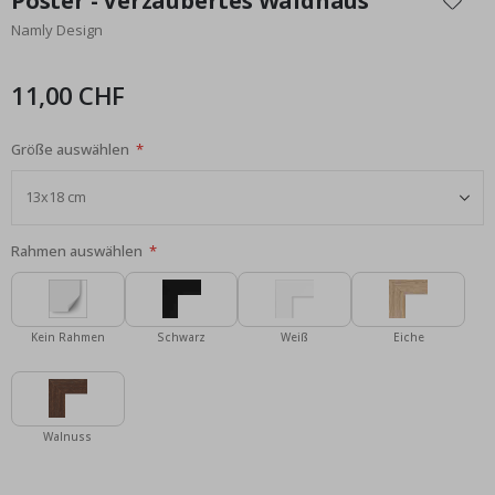
Poster - Verzaubertes Waldhaus
der
Namly Design
Bildgalerie
springen
11,00 CHF
Größe auswählen
Rahmen auswählen
Kein Rahmen
Schwarz
Weiß
Eiche
Walnuss