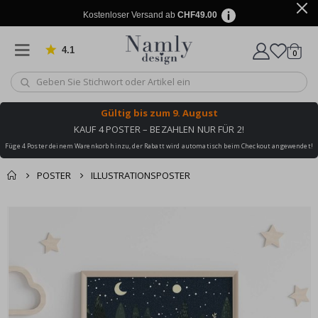
Kostenloser Versand ab
CHF49.00
4.1
Artike
von 1029 Bewertungen
0
Wagen
Gültig bis
zum 9. August
KAUF 4 POSTER – BEZAHLEN NUR FÜR 2!
Füge 4 Poster deinem Warenkorb hinzu, der Rabatt wird automatisch beim Checkout angewendet!
POSTER
ILLUSTRATIONSPOSTER
Zusammen gekaufte
Einkaufswagen
Zum
Produkte
Ende
Zur Kasse
der
Bildgalerie
springen