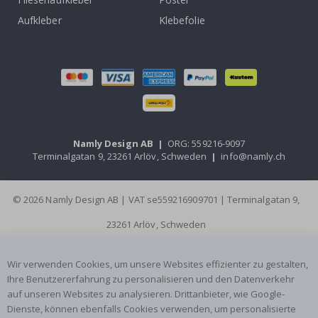
Aufkleber
Klebefolie
Namly Design AB
|
ORG: 559216-9097
Terminalgatan 9, 23261 Arlöv, Schweden
|
info@namly.ch
© 2026 Namly Design AB | VAT se559216909701 | Terminalgatan 9,
23261 Arlöv, Schweden
Wir verwenden Cookies, um unsere Websites effizienter zu gestalten,
Ihre Benutzererfahrung zu personalisieren und den Datenverkehr
auf unseren Websites zu analysieren. Drittanbieter, wie Google-
Dienste, können ebenfalls Cookies verwenden, um personalisierte