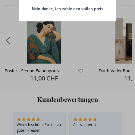
Zusammen gekaufte Produkte
Nein danke, ich zahle den vollen preis
Poster - Serene Frauenporträt
Darth Vader Bade
Special
11,00 CHF
Specia
11,
Price
Price
Kundenbewertungen
e
Wirklich schöne Poster zu
Alles super :)
Sc
guten Preisen.
Pr