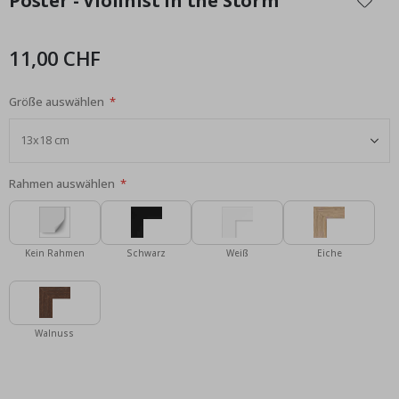
Poster - Violinist in the Storm
der
Bildgalerie
springen
11,00 CHF
Größe auswählen
Rahmen auswählen
Kein Rahmen
Schwarz
Weiß
Eiche
Walnuss