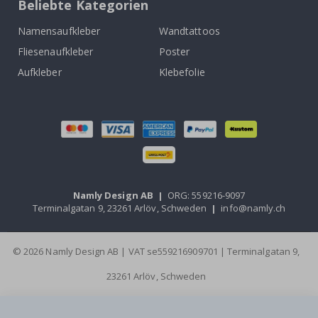
Beliebte Kategorien
Namensaufkleber
Wandtattoos
Fliesenaufkleber
Poster
Aufkleber
Klebefolie
Namly Design AB
|
ORG: 559216-9097
Terminalgatan 9, 23261 Arlöv, Schweden
|
info@namly.ch
© 2026 Namly Design AB | VAT se559216909701 | Terminalgatan 9,
23261 Arlöv, Schweden