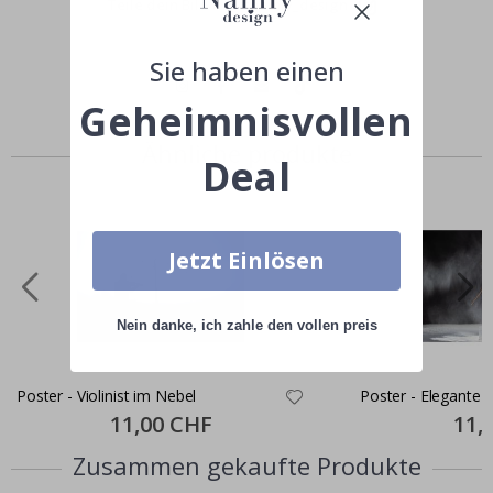
Teile dein Bild mit #namly_design
Sie haben einen
Geheimnisvollen
Ähnliche produkte
Deal
Jetzt Einlösen
Nein danke, ich zahle den vollen preis
Poster - Violinist im Nebel
Poster - Elegante Vi
Special
11,00 CHF
Specia
11,
Price
Price
Zusammen gekaufte Produkte