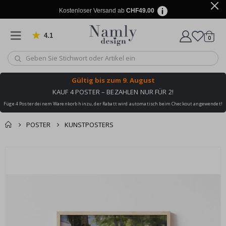
Kostenloser Versand ab
CHF49.00
4.1
Artike
von 1029 Bewertungen
0
Wagen
Gültig bis
zum 9. August
KAUF 4 POSTER – BEZAHLEN NUR FÜR 2!
Füge 4 Poster deinem Warenkorb hinzu, der Rabatt wird automatisch beim Checkout angewendet!
POSTER
KUNSTPOSTERS
Zusammen gekaufte
Einkaufswagen
Zum
Produkte
Ende
Zur Kasse
der
Bildgalerie
springen