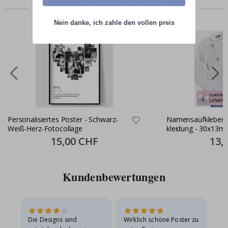
Zusammen gekaufte Produkte
Nein danke, ich zahle den vollen preis
Personalisiertes Poster - Schwarz-
Namensaufkleber S
Weiß-Herz-Fotocollage
kleidung - 30x13m
Special
15,00 CHF
Specia
13,
Price
Price
Kundenbewertungen
Die Designs sind
Wirklich schöne Poster zu
All