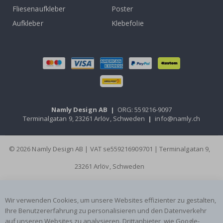
Fliesenaufkleber
Poster
Aufkleber
Klebefolie
Namly Design AB
|
ORG: 559216-9097
Terminalgatan 9, 23261 Arlöv, Schweden
|
info@namly.ch
© 2026 Namly Design AB | VAT se559216909701 | Terminalgatan 9,
23261 Arlöv, Schweden
Wir verwenden Cookies, um unsere Websites effizienter zu gestalten,
Ihre Benutzererfahrung zu personalisieren und den Datenverkehr
auf unseren Websites zu analysieren. Drittanbieter, wie Google-