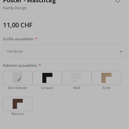
Poster - Waschtag
der
Namly Design
Bildgalerie
springen
11,00 CHF
Größe auswählen
Rahmen auswählen
Kein Rahmen
Schwarz
Weiß
Eiche
Walnuss