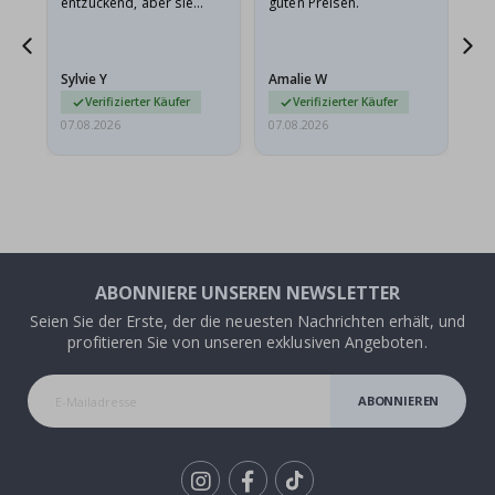
entzückend, aber sie
guten Preisen.
sollten flach in einem
stabilen Umschlag
versendet werden. Weil
Sylvie Y
Amalie W
Ka
sie…
Verifizierter Käufer
Verifizierter Käufer
07.08.2026
07.08.2026
07.
ABONNIERE UNSEREN NEWSLETTER
Seien Sie der Erste, der die neuesten Nachrichten erhält, und
profitieren Sie von unseren exklusiven Angeboten.
ABONNIEREN