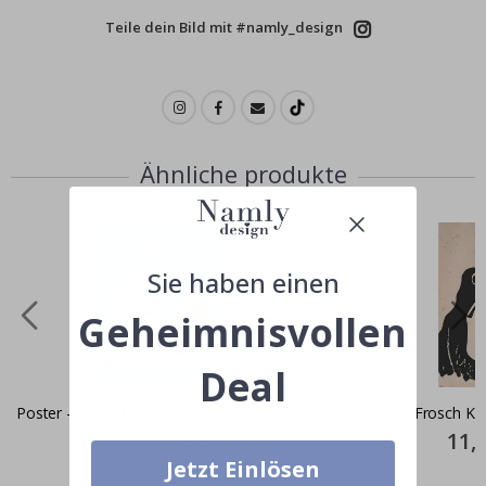
Teile dein Bild mit #namly_design
Ähnliche produkte
Sie haben einen
Geheimnisvollen
Deal
Poster - Waschtag
Poster - Frosch Ku
Special
11,00 CHF
Specia
11,
Price
Price
Jetzt Einlösen