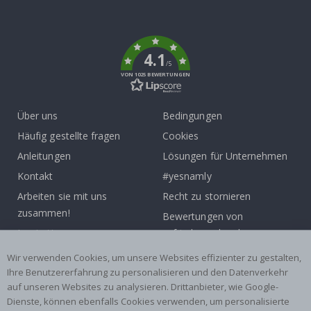
To
k
4.1
/5
VON 1025 BEWERTUNGEN
Über uns
Bedingungen
Häufig gestellte fragen
Cookies
Anleitungen
Lösungen für Unternehmen
Kontakt
#yesnamly
Arbeiten sie mit uns
Recht zu stornieren
zusammen!
Bewertungen von
Inspiration
zufriedenen kunden
Wir verwenden Cookies, um unsere Websites effizienter zu gestalten,
Beliebte Kategorien
Ihre Benutzererfahrung zu personalisieren und den Datenverkehr
auf unseren Websites zu analysieren. Drittanbieter, wie Google-
Namensaufkleber
Wandtattoos
Dienste, können ebenfalls Cookies verwenden, um personalisierte
Fliesenaufkleber
Poster