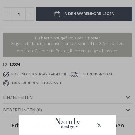
IN DEN WARENKORB LEGEN
Du hast hinzugefügt 0 von 4 Poster
Füge mehr hinzu, um unser fantastisches 4 für 2 Angebot zu
erhalten. Gilt nur für Poster, Rahmen ausgeschlossen.
ID
13034
KOSTENLOSER VERSAND AB 49 CHF
LIEFERUNG 4-7 TAGE
100% ZUFRIEDENHEITSGARANTIE
EINZELHEITEN
BEWERTUNGEN
(
0
)
Echte Inspiration von unseren glücklichen
Kunden!