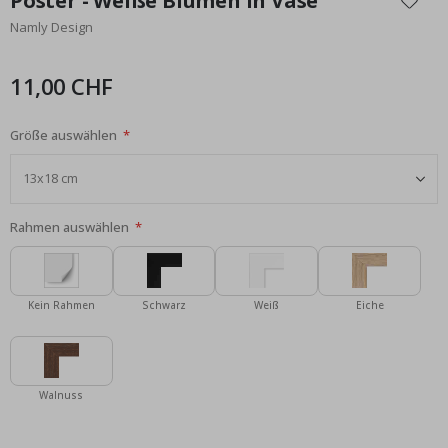
Poster - Weiße Blumen in Vase
der
Namly Design
Bildgalerie
springen
11,00 CHF
Größe auswählen
Rahmen auswählen
Kein Rahmen
Schwarz
Weiß
Eiche
Walnuss