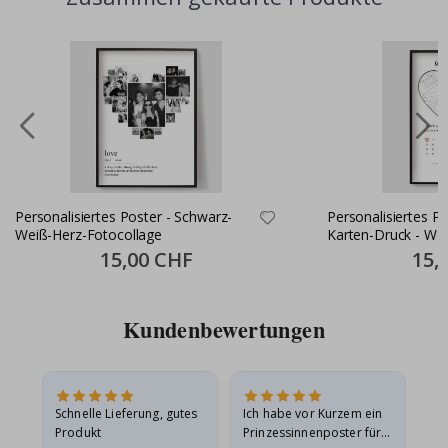
Personalisiertes Poster - Schwarz-
Personalisiertes Pos
Weiß-Herz-Fotocollage
Karten-Druck - Wo
Special
15,00 CHF
Specia
15,
Price
Price
Kundenbewertungen
Schnelle Lieferung, gutes
Ich habe vor Kurzem ein
Ich
Produkt
Prinzessinnenposter für
das