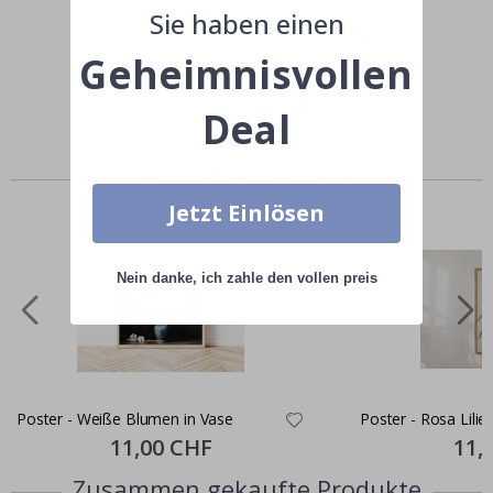
Sie haben einen
Teile dein Bild mit #namly_design
Geheimnisvollen
Deal
Ähnliche produkte
Jetzt Einlösen
Nein danke, ich zahle den vollen preis
Poster - Weiße Blumen in Vase
Poster - Rosa Lilie
Special
11,00 CHF
Specia
11,
Price
Price
Zusammen gekaufte Produkte