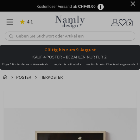
Kostenloser Versand ab
CHF49.00
4.1
Artike
von 1025 Bewertungen
0
Wagen
Gültig bis
zum 9. August
KAUF 4 POSTER – BEZAHLEN NUR FÜR 2!
Füge 4 Poster deinem Warenkorb hinzu, der Rabatt wird automatisch beim Checkout angewendet!
POSTER
TIERPOSTER
Zusammen gekaufte
Einkaufswagen
Zum
Produkte
Ende
Zur Kasse
der
Bildgalerie
springen