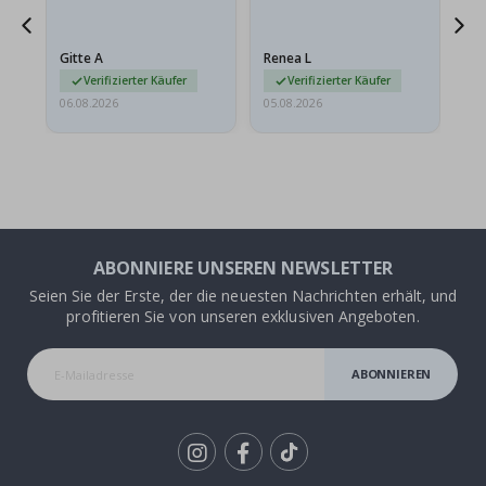
ts
meine Enkelin bestellt.
ge
Das Poster kam beim
Ra
at
Versand leicht
au
Gitte A
Renea L
Sa
beschädigt…
au
Verifizierter Käufer
Verifizierter Käufer
06.08.2026
05.08.2026
05.
ABONNIERE UNSEREN NEWSLETTER
Seien Sie der Erste, der die neuesten Nachrichten erhält, und
profitieren Sie von unseren exklusiven Angeboten.
ABONNIEREN
Tik