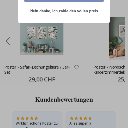
Zusammen gekaufte Produkte
Nein danke, ich zahle den vollen preis
Poster - Safari-Dschungeltiere / 3er-
Poster - Nordische
Set
Kinderzimmerdekor
Set
Special
29,00 CHF
Specia
25,
Price
Price
Kundenbewertungen
e
Wirklich schöne Poster zu
Alles super :)
Sc