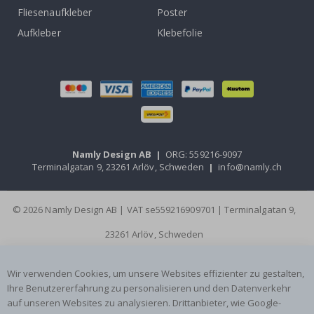
Fliesenaufkleber
Poster
Aufkleber
Klebefolie
Namly Design AB
|
ORG: 559216-9097
Terminalgatan 9, 23261 Arlöv, Schweden
|
info@namly.ch
© 2026 Namly Design AB | VAT se559216909701 | Terminalgatan 9,
23261 Arlöv, Schweden
Wir verwenden Cookies, um unsere Websites effizienter zu gestalten,
Ihre Benutzererfahrung zu personalisieren und den Datenverkehr
auf unseren Websites zu analysieren. Drittanbieter, wie Google-