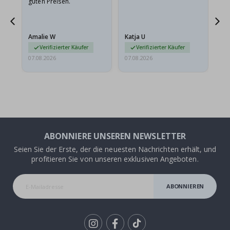
guten Preisen.
Pr
ehr
Amalie W
Katja U
Gi
r…
Verifizierter Käufer
Verifizierter Käufer
07.08.2026
07.08.2026
06.
ABONNIERE UNSEREN NEWSLETTER
Seien Sie der Erste, der die neuesten Nachrichten erhält, und
profitieren Sie von unseren exklusiven Angeboten.
ABONNIEREN