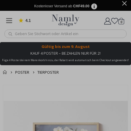
Kostenloser Versand ab
CHF49.00
4.1
Artike
von 1029 Bewertungen
0
Wagen
Gültig bis
zum 9. August
KAUF 4 POSTER – BEZAHLEN NUR FÜR 2!
Füge 4 Poster deinem Warenkorb hinzu, der Rabatt wird automatisch beim Checkout angewendet!
POSTER
TIERPOSTER
Zusammen gekaufte
Einkaufswagen
Zum
Produkte
Ende
Zur Kasse
der
Bildgalerie
springen