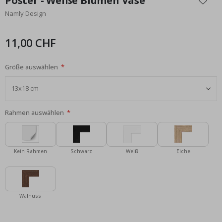
Poster - Weiße Blumen Vase
der
Namly Design
Bildgalerie
springen
11,00 CHF
Größe auswählen
Rahmen auswählen
Kein Rahmen
Schwarz
Weiß
Eiche
Walnuss