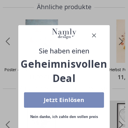
Ähnliche produkte
Sie haben einen
Geheimnisvollen
Poster - Rosa Rosen
Poster - Herbst Fu
Deal
Special
11,00 CHF
Specia
11,
Price
Price
Zusammen gekaufte Produkte
Jetzt Einlösen
Nein danke, ich zahle den vollen preis