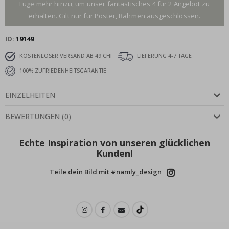
Füge mehr hinzu, um unser fantastisches 4 für 2 Angebot zu
erhalten. Gilt nur für Poster, Rahmen ausgeschlossen.
ID
19149
KOSTENLOSER VERSAND AB 49 CHF
LIEFERUNG 4-7 TAGE
100% ZUFRIEDENHEITSGARANTIE
EINZELHEITEN
BEWERTUNGEN
(
0
)
Echte Inspiration von unseren glücklichen
Kunden!
Teile dein Bild mit #namly_design