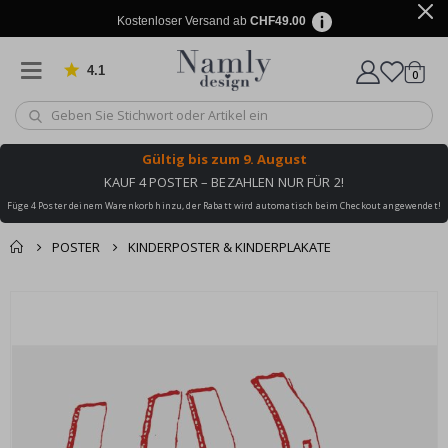
Kostenloser Versand ab
CHF49.00
4.1
Artike
von 1029 Bewertungen
0
Wagen
Gültig bis
zum 9. August
KAUF 4 POSTER – BEZAHLEN NUR FÜR 2!
Füge 4 Poster deinem Warenkorb hinzu, der Rabatt wird automatisch beim Checkout angewendet!
POSTER
KINDERPOSTER & KINDERPLAKATE
Zusammen gekaufte
Einkaufswagen
Zum
Produkte
Ende
Zur Kasse
der
Bildgalerie
springen