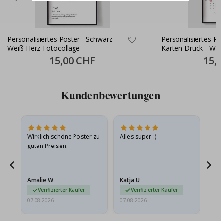
Personalisiertes Poster - Schwarz-
Personalisiertes Pos
Weiß-Herz-Fotocollage
Karten-Druck - Wo
Special
15,00 CHF
Specia
15,
Price
Price
Kundenbewertungen
e
Wirklich schöne Poster zu
Alles super :)
Sc
guten Preisen.
Pr
ehr
Amalie W
Katja U
Gi
r…
Verifizierter Käufer
Verifizierter Käufer
07.08.2026
07.08.2026
06.