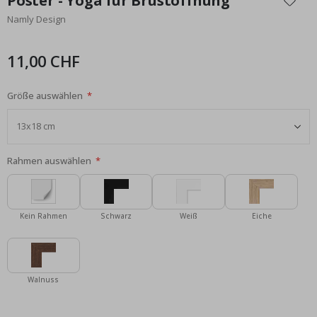
Poster - Yoga für Brustöffnung
der
Namly Design
Bildgalerie
springen
11,00 CHF
Größe auswählen
Rahmen auswählen
Kein Rahmen
Schwarz
Weiß
Eiche
Walnuss