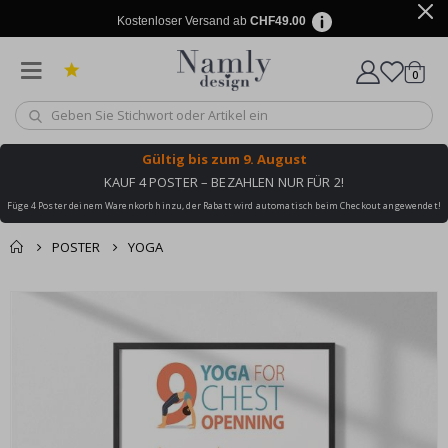
Kostenloser Versand ab
CHF49.00
Artike
0
Wagen
Gültig bis
zum 9. August
KAUF 4 POSTER – BEZAHLEN NUR FÜR 2!
Füge 4 Poster deinem Warenkorb hinzu, der Rabatt wird automatisch beim Checkout angewendet!
POSTER
YOGA
Zusammen gekaufte
Einkaufswagen
Zum
Produkte
Ende
Zur Kasse
der
Bildgalerie
springen