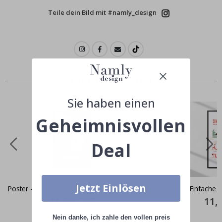
Teile dein Bild mit #namly_design
Ähnliche produkte
Sie haben einen
Geheimnisvollen
Deal
Jetzt Einlösen
Poster - Balance Yoga
Poster - Einfache
Special
11,00 CHF
Specia
11,
Price
Price
Nein danke, ich zahle den vollen preis