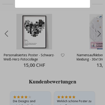
Zusammen gekaufte Produkte
Personalisiertes Poster - Schwarz-
Namensaufkleber S
Weiß-Herz-Fotocollage
kleidung - 30x13m
Special
15,00 CHF
Specia
13,
Price
Price
Kundenbewertungen
Die Designs sind
Wirklich schöne Poster zu
All