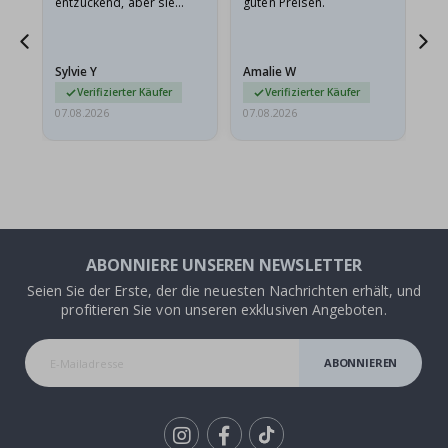
entzückend, aber sie
guten Preisen.
sollten flach in einem
stabilen Umschlag
versendet werden. Weil
Sylvie Y
Amalie W
Ka
sie…
Verifizierter Käufer
Verifizierter Käufer
07.08.2026
07.08.2026
07.
ABONNIERE UNSEREN NEWSLETTER
Seien Sie der Erste, der die neuesten Nachrichten erhält, und
profitieren Sie von unseren exklusiven Angeboten.
ABONNIEREN