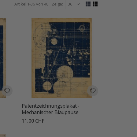
, Schlafzimmer, Büros, Flure und reisebegeisterte
Artikel
1
-
36
von
48
Zeige
Anzeigen
e persönlicher, inspirierender und voller Fernweh zu
Liste
Liste
als
Patentzeichnungsplakat -
Mechanischer Blaupause
11,00 CHF