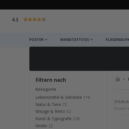
4.1
von 1029 Bewertungen
POSTER
WANDTATTOOS
FLIESENAUF
Filtern nach
Kategorie
Lebensmittel & Getränke
118
Entdeck
Natur & Tiere
72
kreiert 
Vintage & Retro
52
Wahrzei
Kunst & Typografie
228
Reisez
Kinder
22