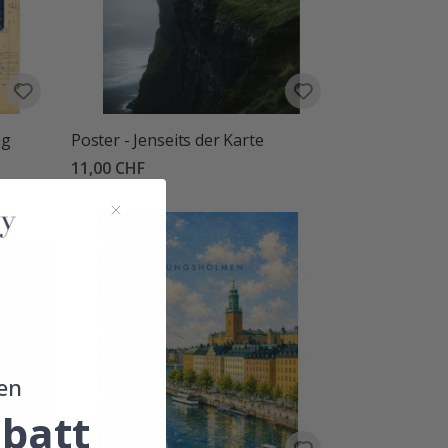
ng
Poster - Jenseits der Karte
11,00 CHF
en
batt