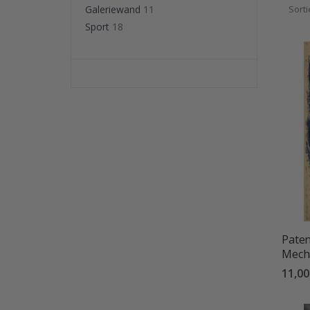
Wärme
Galeriewand
11
Sort
Wohnung
Sport
18
Paten
Mech
11,0