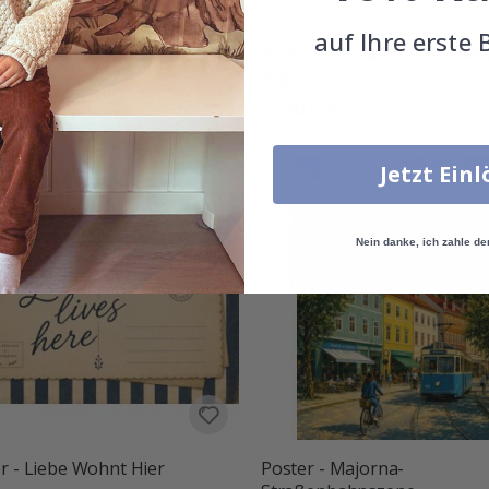
auf Ihre erste 
r - Karte von Rio de Janeiro
Poster - Kleine Freuden Jed
Tag
0 CHF
11,00 CHF
Jetzt Ein
Nein danke, ich zahle de
r - Liebe Wohnt Hier
Poster - Majorna-