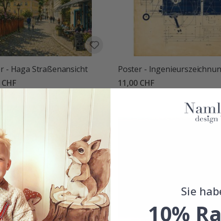
r - Haga Straßenansicht
Poster - Ingenieurszeichnu
0 CHF
11,00 CHF
Sie hab
10% Ra