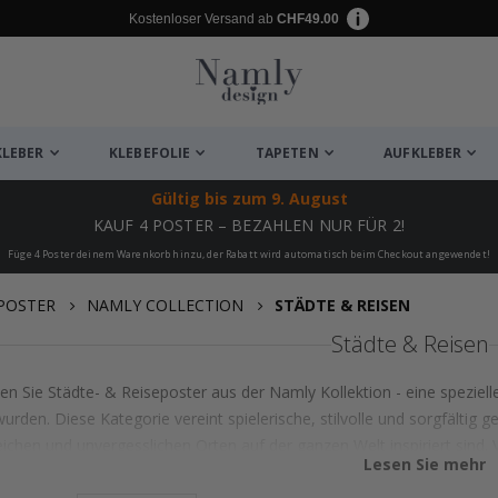
Kostenloser Versand ab
CHF49.00
KLEBER
KLEBEFOLIE
TAPETEN
AUFKLEBER
Gültig bis
zum 9. August
KAUF 4 POSTER – BEZAHLEN NUR FÜR 2!
Füge 4 Poster deinem Warenkorb hinzu, der Rabatt wird automatisch beim Checkout angewendet!
POSTER
NAMLY COLLECTION
STÄDTE & REISEN
Städte & Reisen
en Sie Städte- & Reiseposter aus der Namly Kollektion - eine speziell
wurden. Diese Kategorie vereint spielerische, stilvolle und sorgfältig g
chen und unvergesslichen Orten auf der ganzen Welt inspiriert sind.
Lesen Sie mehr
ielen bis hin zu verträumten Reisemotiven und urbanen Details, jedes 