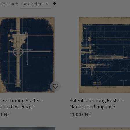
 und ein Gefühl von Abenteuer zu verleihen. Perfekt für Wohnzimmer
Aufsteigend
ieren nach
en, unsere Städte- & Reiseposter sind dazu gedacht, alltägliche Räum
sortieren
gestalten.
tzeichnung Poster -
Patentzeichnung Poster -
anisches Design
Nautische Blaupause
0 CHF
11,00 CHF