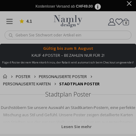
Kostenloser Versand ab
CHF49.00
4.1
Artike
von 1028 Bewertungen
0
Wagen
Gültig bis
zum 9. August
KAUF 4 POSTER – BEZAHLEN NUR FÜR 2!
Füge 4 Poster deinem Warenkorb hinzu, der Rabatt wird automatisch beim Checkout angewendet!
POSTER
PERSONALISIERTE POSTER
PERSONALISIERTE KARTEN
STADTPLAN POSTER
Stadtplan Poster
Durchstöbern Sie unsere Auswahl an Stadtkarten-Postern, eine perfekte
Mischung aus Stil und Gefühl. Unsere Poster zeigen detaillierte Karten
von Städten aus der ganzen Welt und sind daher ein ausgezeichnetes
Lesen Sie mehr
Geschenk für Reisebegeisterte oder ein fantastisches Stück urbaner