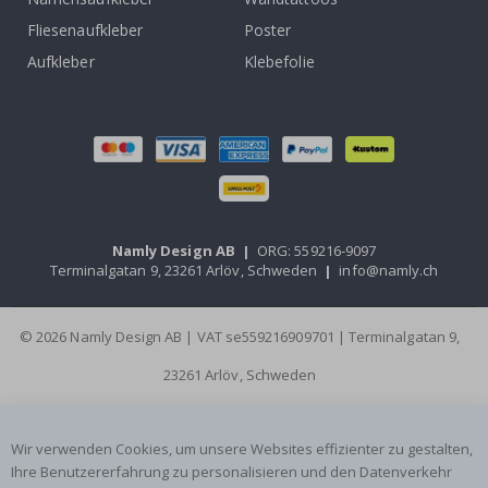
Fliesenaufkleber
Poster
Aufkleber
Klebefolie
Namly Design AB
|
ORG: 559216-9097
Terminalgatan 9, 23261 Arlöv, Schweden
|
info@namly.ch
© 2026 Namly Design AB | VAT se559216909701 | Terminalgatan 9,
23261 Arlöv, Schweden
Wir verwenden Cookies, um unsere Websites effizienter zu gestalten,
Ihre Benutzererfahrung zu personalisieren und den Datenverkehr