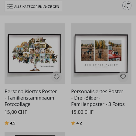
Entdecken Sie unsere Kollektion, um ein Design zu finden, das die Liebe
ALLE KATEGORIEN ANZEIGEN
und Einheit Ihrer Familie perfekt repräsentiert.
Personalisiertes Poster
Personalisiertes Poster
- Familienstammbaum
- Drei-Bilder-
Fotocollage
Familienposter - 3 Fotos
15,00 CHF
15,00 CHF
Bewertung:
von 5 Sternen
Bewertung:
von 5 Sternen
4.5
4.2