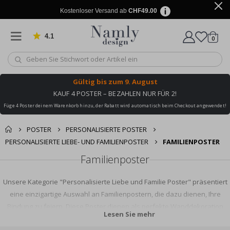
Kostenloser Versand ab
CHF49.00
4.1
Artike
von 1029 Bewertungen
0
Wagen
Gültig bis
zum 9. August
KAUF 4 POSTER – BEZAHLEN NUR FÜR 2!
Füge 4 Poster deinem Warenkorb hinzu, der Rabatt wird automatisch beim Checkout angewendet!
POSTER
PERSONALISIERTE POSTER
PERSONALISIERTE LIEBE- UND FAMILIENPOSTER
FAMILIENPOSTER
Familienposter
Unsere Kategorie "Personalisierte Liebe und Familie Poster" präsentiert
eine einzigartige Auswahl an Familienpostern, die dazu dienen, Ihre
Bindung zu feiern. Diese Poster dienen als perfekte Wanddekoration
Lesen Sie mehr
oder Geschenke, anpassbar, um jedes Familienmitglied einzubeziehen.