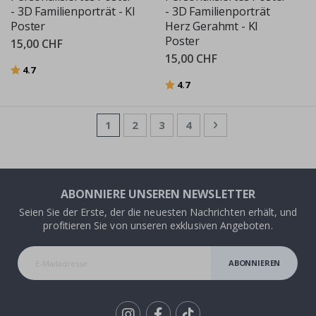
- 3D Familienporträt - KI
- 3D Familienporträt
Poster
Herz Gerahmt - KI
Poster
15,00 CHF
15,00 CHF
Bewertung:
von 5 Sternen
4.7
Bewertung:
von 5 Sternen
4.7
Seite
Sie lesen gerade die Seite
Seite
Seite
Seite
Seite
Weiter
1
2
3
4
ABONNIERE UNSEREN NEWSLETTER
Seien Sie der Erste, der die neuesten Nachrichten erhält, und
profitieren Sie von unseren exklusiven Angeboten.
ABONNIEREN