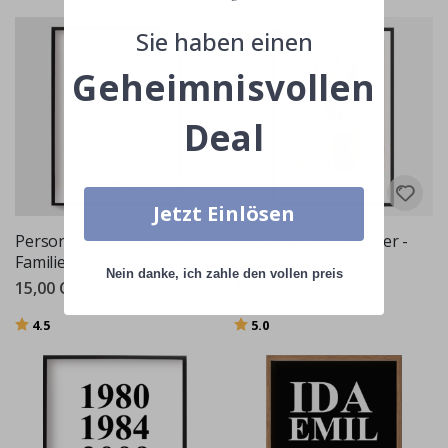
Sie haben einen
Geheimnisvollen
Deal
Jetzt Einlösen
Personalisierte Poster -
Personalisierte Poster -
Familienkreuzworträtsel
Familienliebe
Nein danke, ich zahle den vollen preis
15,00 CHF
15,00 CHF
Bewertung:
von 5 Sternen
Bewertung:
von 5 Sternen
4.5
5.0