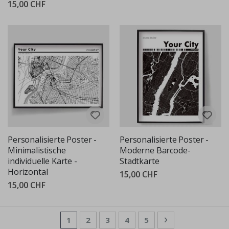
15,00 CHF
Personalisierte Poster -
Personalisierte Poster -
Minimalistische
Moderne Barcode-
individuelle Karte -
Stadtkarte
Horizontal
15,00 CHF
15,00 CHF
Seite
Sie lesen gerade die Seite
Seite
Seite
Seite
Seite
Seite
Weiter
1
2
3
4
5