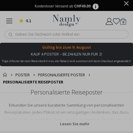
Kostenloser Versand ab
CHF49.00
4.1
Artike
von 1030 Bewertungen
0
Wagen
Gültig bis
zum 9. August
KAUF 4 POSTER – BEZAHLEN NUR FÜR 2!
Füge 4 Poster deinem Warenkorb hinzu, der Rabatt wird automatisch beim Checkout angewendet!
POSTER
PERSONALISIERTE POSTER
PERSONALISIERTE REISEPOSTER
Personalisierte Reiseposter
Erkunden Sie unsere kuratierte Sammlung von personalisierten
Reiseplakaten. Jedes Plakat ist ein einzigartiges Andenken, das dazu
gedacht ist, Ihnen zu helfen, Ihre Lieblingsreiseziele zu feiern oder von
Lesen Sie mehr
neuen zu träumen. Von individuellen Stadtdrucken bis hin zu