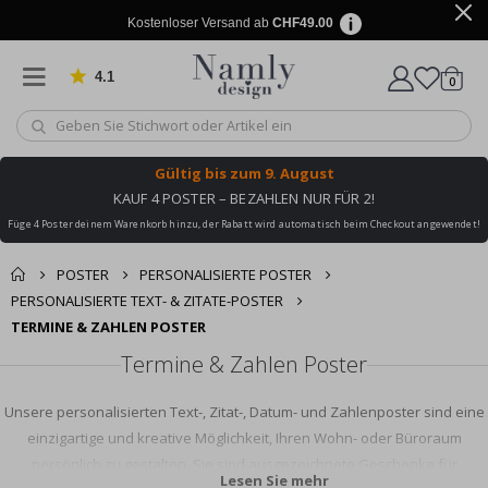
Kostenloser Versand ab
CHF49.00
4.1
Artike
von 1029 Bewertungen
0
Wagen
Gültig bis
zum 9. August
KAUF 4 POSTER – BEZAHLEN NUR FÜR 2!
Füge 4 Poster deinem Warenkorb hinzu, der Rabatt wird automatisch beim Checkout angewendet!
POSTER
PERSONALISIERTE POSTER
PERSONALISIERTE TEXT- & ZITATE-POSTER
TERMINE & ZAHLEN POSTER
Termine & Zahlen Poster
Unsere personalisierten Text-, Zitat-, Datum- und Zahlenposter sind eine
einzigartige und kreative Möglichkeit, Ihren Wohn- oder Büroraum
persönlich zu gestalten. Sie sind ausgezeichnete Geschenke für
Lesen Sie mehr