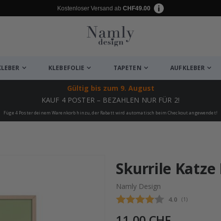
Kostenloser Versand ab
CHF49.00
KLEBER
KLEBEFOLIE
TAPETEN
AUFKLEBER
Gültig bis
zum 9. August
KAUF 4 POSTER – BEZAHLEN NUR FÜR 2!
Füge 4 Poster deinem Warenkorb hinzu, der Rabatt wird automatisch beim Checkout angewendet!
ukte
Skurrile Katze
Namly Design
Durchschnittli
4.0
(
abgegebene be
1
)
11,00 CHF