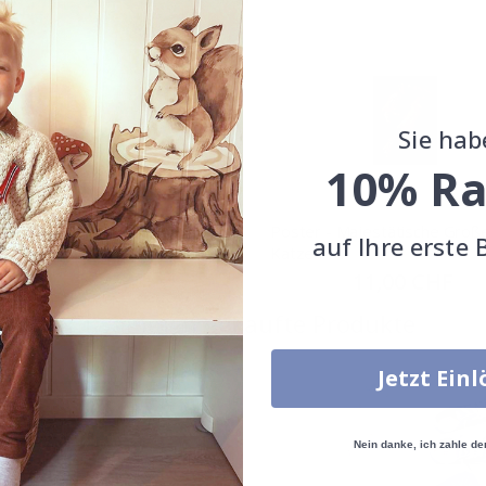
Sie hab
10% Ra
 - Verspieltes Katzenduo
Poster - Majestätische Groß
auf Ihre erste 
Katzen
Special
11,00 CHF
Price
Special
11,00 CHF
Price
Zusammen gekaufte Produkte
Jetzt Ein
Nein danke, ich zahle de