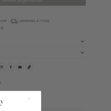
r, Rahmen ausgeschlossen.
 CHF
LIEFERUNG 4-7 TAGE
IE
!