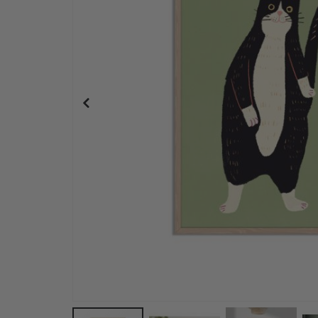
Messer-Set für Klebefolie & Fliesenaufkleber – 