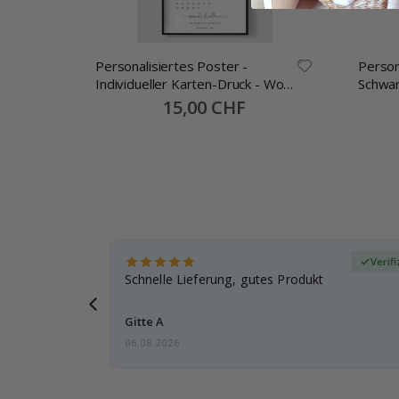
Personalisiertes Poster -
Person
Individueller Karten-Druck - Wo
Schwar
alles begann
Special
15,00 CHF
Price
zierter Käufer
Verif
ar
Schnelle Lieferung, gutes Produkt
e einen
Gitte A
06.08.2026