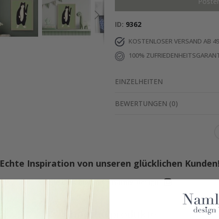
Poste
ID
9362
KOSTENLOSER VERSAND AB 49
100% ZUFRIEDENHEITSGARANT
EINZELHEITEN
BEWERTUNGEN
(
0
)
Echte Inspiration von unseren glücklichen Kunden
Teile dein Bild mit #namly_design
Ähnliche produkte