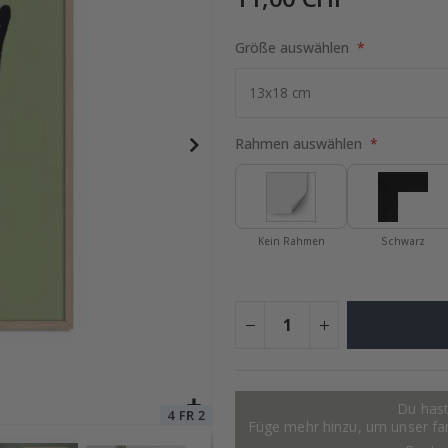
Größe auswählen
Alles-in-einem Montageset
Special
9,00 €
Price
Rahmen auswählen
Kein Rahmen
Schwarz
Du hast
Füge mehr hinzu, um unser fant