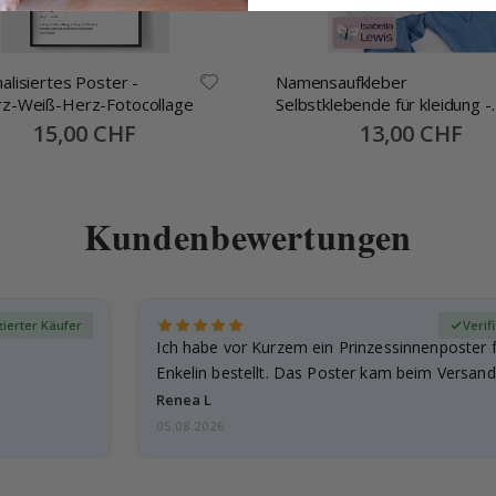
alisiertes Poster -
Namensaufkleber
z-Weiß-Herz-Fotocollage
Selbstklebende für kleidung -
30x13mm -70 Stck
Special
15,00 CHF
Special
13,00 CHF
Price
Price
Kundenbewertungen
izierter Käufer
Verif
Ich habe vor Kurzem ein Prinzessinnenposter 
Enkelin bestellt. Das Poster kam beim Versand 
beschädigt…
Renea L
05.08.2026