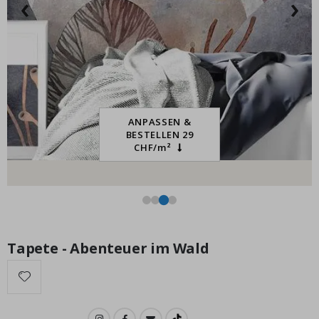
‹
›
Stück
Pa
Special
20,00 €
Price
ANPASSEN &
BESTELLEN 29
CHF/m²
Tapete - Abenteuer im Wald