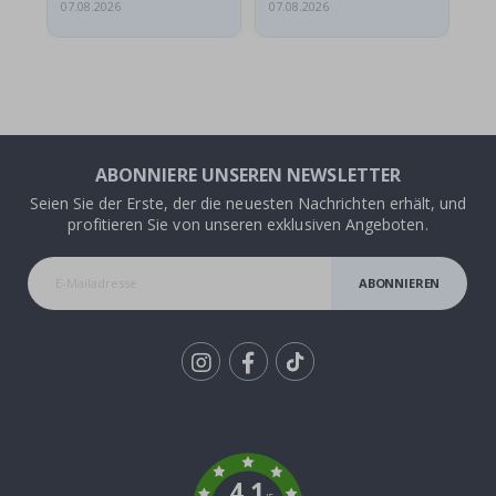
07.08.2026
07.08.2026
07.
ABONNIERE UNSEREN NEWSLETTER
Seien Sie der Erste, der die neuesten Nachrichten erhält, und
profitieren Sie von unseren exklusiven Angeboten.
ABONNIEREN
Tik
To
k
4.1