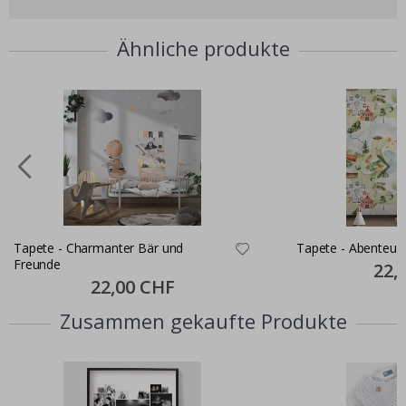
Ähnliche produkte
Tapete - Charmanter Bär und
Tapete - Abenteue
Freunde
Specia
22,
Price
Special
22,00 CHF
Price
Zusammen gekaufte Produkte