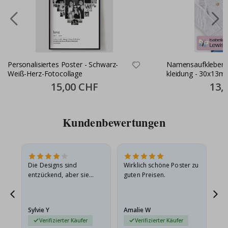
Personalisiertes Poster - Schwarz-
Namensaufkleber S
Weiß-Herz-Fotocollage
kleidung - 30x13m
Special
15,00 CHF
Specia
13,
Price
Price
Kundenbewertungen
Die Designs sind
Wirklich schöne Poster zu
All
entzückend, aber sie
guten Preisen.
sollten flach in einem
stabilen Umschlag
versendet werden. Weil
Sylvie Y
Amalie W
Ka
sie…
Verifizierter Käufer
Verifizierter Käufer