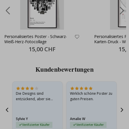
Personalisiertes Poster - Schwarz-
Personalisiertes Pos
Weiß-Herz-Fotocollage
Karten-Druck - Wo
Special
15,00 CHF
Specia
15,
Price
Price
Kundenbewertungen
Die Designs sind
Wirklich schöne Poster zu
All
entzückend, aber sie
guten Preisen.
sollten flach in einem
stabilen Umschlag
versendet werden. Weil
Sylvie Y
Amalie W
Ka
sie…
Verifizierter Käufer
Verifizierter Käufer