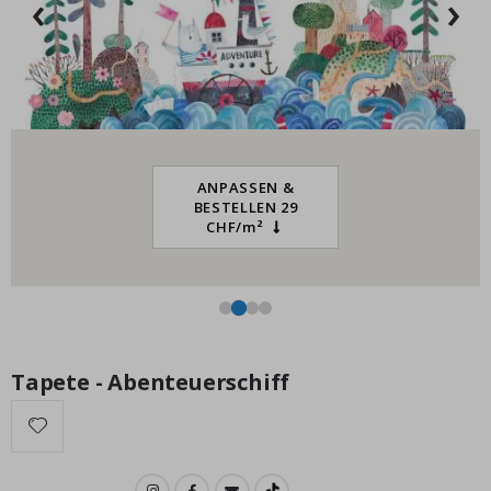
‹
›
St
Special
15,00 €
Price
ANPASSEN &
BESTELLEN 29
CHF/m²
Tapete - Abenteuerschiff