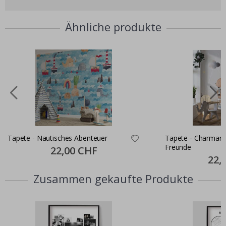
Ähnliche produkte
Tapete - Nautisches Abenteuer
Tapete - Charmant
Freunde
Special
22,00 CHF
Price
Specia
22,
Price
Zusammen gekaufte Produkte