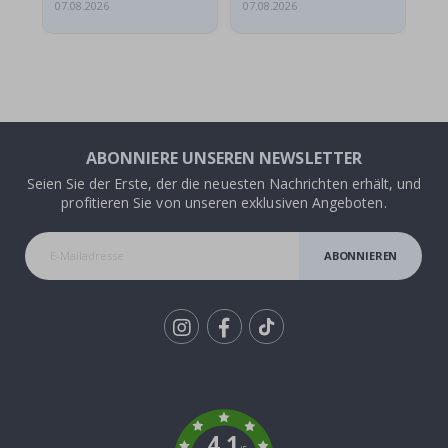
07.08.2026
07.08.2026
07.
ABONNIERE UNSEREN NEWSLETTER
Seien Sie der Erste, der die neuesten Nachrichten erhält, und
profitieren Sie von unseren exklusiven Angeboten.
ABONNIEREN
Tik
To
k
4.1