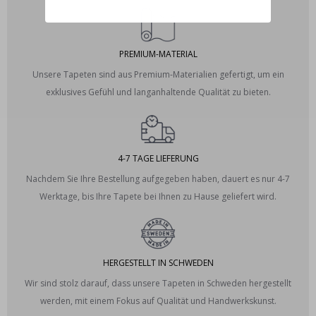
PREMIUM-MATERIAL
Unsere Tapeten sind aus Premium-Materialien gefertigt, um ein
exklusives Gefühl und langanhaltende Qualität zu bieten.
4-7 TAGE LIEFERUNG
Nachdem Sie Ihre Bestellung aufgegeben haben, dauert es nur 4-7
Werktage, bis Ihre Tapete bei Ihnen zu Hause geliefert wird.
HERGESTELLT IN SCHWEDEN
Wir sind stolz darauf, dass unsere Tapeten in Schweden hergestellt
werden, mit einem Fokus auf Qualität und Handwerkskunst.