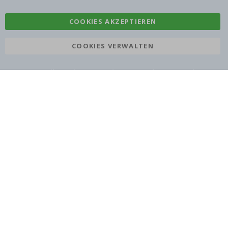
COOKIES AKZEPTIEREN
COOKIES VERWALTEN
Namly Design AB
|
ORG: 559216-9097
Terminalgatan 9, 23261 Arlöv, Schweden
|
info@namly.ch
© 2026 Namly Design AB | VAT se559216909701 | Terminalgatan 9,
23261 Arlöv, Schweden