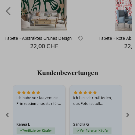
Tapete - Abstraktes Grünes Design
Tapete - Rote Abs
Special
22,00 CHF
Specia
22,
Price
Price
Kundenbewertungen
Ich habe vor Kurzem ein
Ich bin sehr zufrieden,
Su
 Die
Prinzessinnenposter für
das Foto ist toll
 in
meine Enkelin bestellt.
geworden und der
t
Das Poster kam beim
Rahmen sieht auch super
Versand leicht
aus. Die Lieferung war
Renea L
Sandra G
Al
beschädigt…
außerdem…
Verifizierter Käufer
Verifizierter Käufer