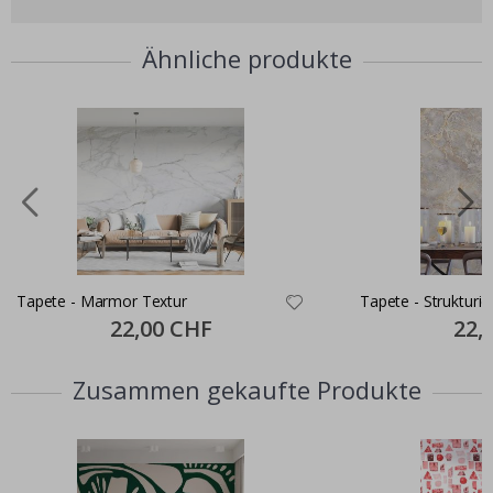
Ähnliche produkte
Tapete - Marmor Textur
Tapete - Strukturie
Special
22,00 CHF
Specia
22,
Price
Price
Zusammen gekaufte Produkte