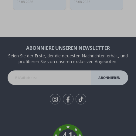
05.08.2026
05.08.2026
05.
ABONNIERE UNSEREN NEWSLETTER
Seien Sie der Erste, der die neuesten Nachrichten erhält, und
profitieren Sie von unseren exklusiven Angeboten.
ABONNIEREN
Tik
To
k
4.1