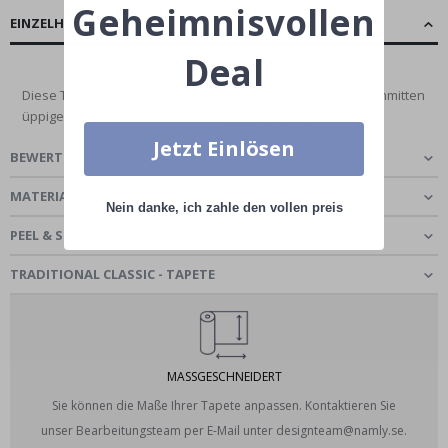
Geheimnisvollen
EINZELHEITEN
Deal
Diese Tapete bietet ein kunstvolles Design antiker Ruinen inmitten
üppigen Grüns und schafft eine...
Lesen Sie mehr
Jetzt Einlösen
BEWERTUNGEN
(
0
)
MATERIAL WÄHLEN
Nein danke, ich zahle den vollen preis
PEEL & STICK - SELBSTKLEBENDE TAPETE
TRADITIONAL CLASSIC - TAPETE
MASSGESCHNEIDERT
Sie können die Maße Ihrer Tapete anpassen. Kontaktieren Sie
unser Bearbeitungsteam per E-Mail unter designteam@namly.se.