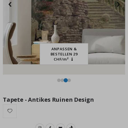
‹
›
Special
15,00 €
Price
ANPASSEN &
BESTELLEN 29
CHF/m²
Tapete - Antikes Ruinen Design