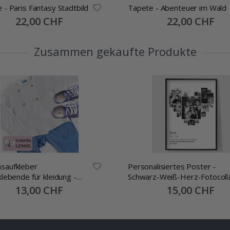
 - Paris Fantasy Stadtbild
Tapete - Abenteuer im Wald
Special
22,00 CHF
Special
22,00 CHF
Price
Price
Zusammen gekaufte Produkte
saufkleber
Personalisiertes Poster -
klebende für kleidung -
Schwarz-Weiß-Herz-Fotocoll
mm -70 Stck
Special
13,00 CHF
Special
15,00 CHF
Price
Price