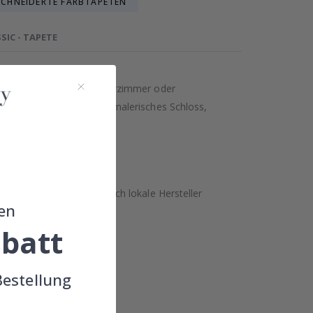
CHNEIDERTE FARBTAPETEN
SIC - TAPETE
ten zeigt. Ideal für Kinderzimmer oder
t Sterne, Wolken und ein malerisches Schloss,
 entworfen.
ben.
t garantiert, sondern auch lokale Hersteller
en
batt
Bestellung