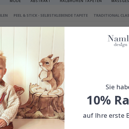
G
MODE
ABSTRAKT
HALBHOHEN TAPETEN
MASSGES
HLEN
PEEL & STICK - SELBSTKLEBENDE TAPETE
TRADITIONAL CLAS
 Tapete, die ein fantastisches Schloss inmitten von Traumlandschaf
erleiht einen Hauch von Fantasie und Inspiration. Das Design umfass
rodukt enthält nur eine Tapete.
on, sorgfältig ausgewählt oder von unserem talentierten Designteam
uch von Luxus verleihen und Ihren Wänden ein exklusives Gefühl ge
äzision in Schweden hergestellt, was nicht nur herausragende Qualitä
Sie hab
10% Ra
 gefertigt.
treben danach, eine nachhaltige Umwelt zu erhalten.
eingestuft.
auf Ihre erste 
n Tapetenarten im obigen Menü.