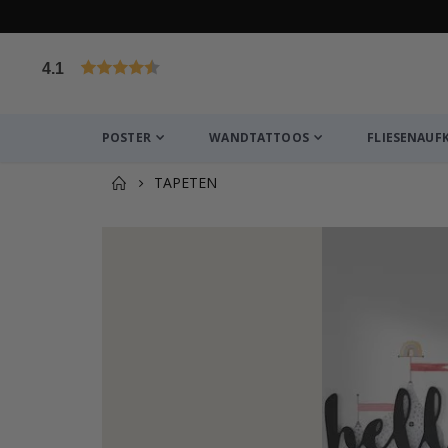
4.1
von 1019 Bewertungen
POSTER
WANDTATTOOS
FLIESENAUF
TAPETEN
Zusammen gekaufte Prod
Wandaufkleber - Tropische grüne Blätter und Sc