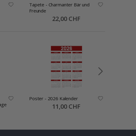
Tapete - Charmanter Bär und
Tapete -
Freunde
Abenteu
Special
22,00 CHF
Price
Poster - 2026 Kalender
Namensa
age
Selbstkl
Special
11,00 CHF
Price
30x13mm