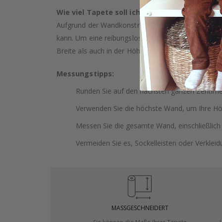
Wie viel Tapete soll ich kaufen?
Aufgrund der Wandkonstruktion und möglicher Nei
kann. Um eine reibungslose Installation zu gewäh
Breite als auch in der Höhe zu wählen. Dies bietet
Messungstipps:
Runden Sie auf den nächsten ganzen Zentimet
Verwenden Sie die höchste Wand, um Ihre H
Messen Sie die gesamte Wand, einschließlich
Vermeiden Sie es, Sockelleisten oder Verklei
MASSGESCHNEIDERT