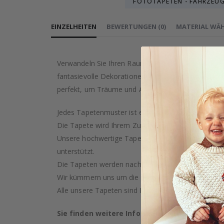
FOTOTAPETEN - FAHRZEU
EINZELHEITEN
BEWERTUNGEN
(
0
)
MATERIAL WÄ
Verwandeln Sie Ihren Raum mit dieser bezaubernden
fantasievolle Dekorationen, das zarte Kunstwerk v
perfekt, um Träume und Abenteuer zu inspirieren. P
Jedes Tapetenmuster ist eine künstlerische Kreati
Die Tapete wird Ihrem Zuhause garantiert einen Ha
Unsere hochwertige Tapete wird mit Sorgfalt und Pr
unterstützt.
Die Tapeten werden nach Ihrem Kauf auf Bestellung
Wir kümmern uns um die Ressourcen der Erde und s
Alle unsere Tapeten sind PVC-frei und als feuerfest 
Sie finden weitere Informationen zu unsere