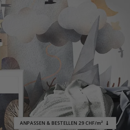
Special
29,00 €
Price
ANPASSEN & BESTELLEN 29 CHF/m²