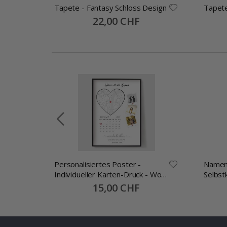
Tapete - Fantasy Schloss Design
Tapete
Special
22,00 CHF
Price
ste
Personalisiertes Poster -
Namen
Individueller Karten-Druck - Wo
Selbst
alles begann
30x13
Special
15,00 CHF
Price