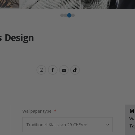
s Design
M
Wallpaper type
Wä
Ta